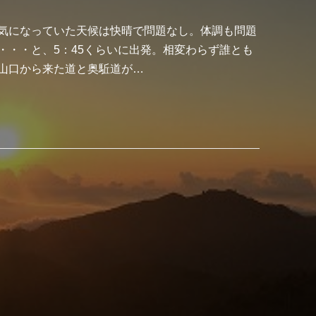
気になっていた天候は快晴で問題なし。体調も問題
・・・と、5：45くらいに出発。相変わらず誰とも
山口から来た道と奥駈道が…