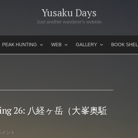
Yusaku Days
Just another wanderer's website
PEAK HUNTING
WEB
GALLERY
BOOK SHEL
 Hunting 26: 八経ヶ岳（大峯奥駈
コメント