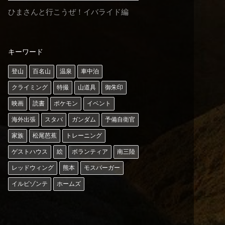
ひまさんと行こうぜ！イバライド編
キーワード
登山
百名山
温泉
車中泊
クライミング
特撮
山道具
御朱印
映画
読書
ポケモン
イベント
海外出張
スタバ
ガンダム
予備自衛官
家族
松尾芭蕉
トレーニング
ゲストハウス
絵
ボランティア
南三陸
レッドウィング
熊本
モスバーガー
イルビゾンテ
ホームズ