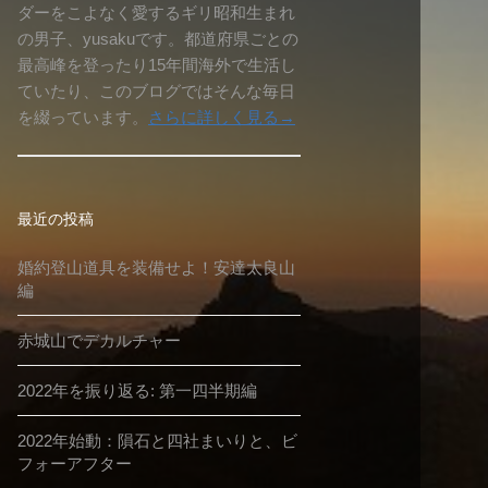
ダーをこよなく愛するギリ昭和生まれ
の男子、yusakuです。都道府県ごとの
最高峰を登ったり15年間海外で生活し
ていたり、このブログではそんな毎日
を綴っています。
さらに詳しく見る→
最近の投稿
婚約登山道具を装備せよ！安達太良山
編
赤城山でデカルチャー
2022年を振り返る: 第一四半期編
2022年始動：隕石と四社まいりと、ビ
フォーアフター