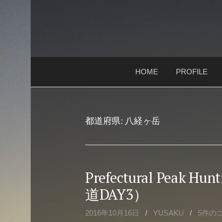
コ
ン
テ
ン
ツ
HOME
PROFILE
へ
ス
キ
ッ
都道府県:
八経ヶ岳
プ
Prefectural Peak
道DAY3）
2016年10月16日
/
YUSAKU
/
5件の