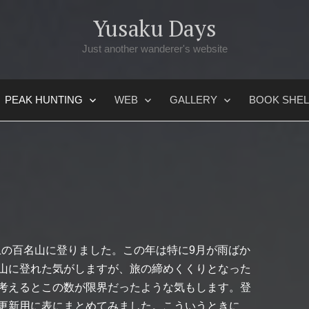
Yusaku Days
Just another wanderer's website
PEAK HUNTING
WEB
GALLERY
BOOK SHEL
以上の百名山に登りました。この年は特に9月が雨ばか
山に登れた気がしますが、旅の締めくくりとなった
考えるとこの数が限界だったような気もします。登
更新用に表にまとめてみました。こういうときに