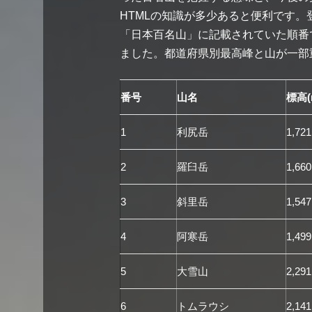
HTMLの知識が多少あると便利です
「日本百名山」に記載されていた順番
ました。都道府県別最高峰と山が一部
番号
山名
標高(
1
利尻岳
1,721
2
羅臼岳
1,660
3
斜里岳
1,547
4
阿寒岳
1,499
5
大雪山
2,291
6
トムラウシ
2,141