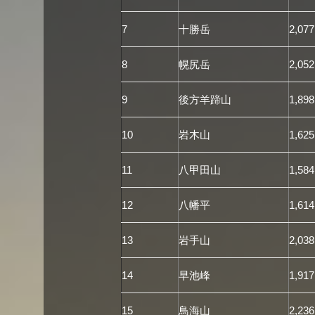
7
十勝岳
2,077
8
幌尻岳
2,052
9
後方羊蹄山
1,898
10
岩木山
1,625
11
八甲田山
1,584
12
八幡平
1,614
13
岩手山
2,038
14
早池峰
1,917
15
鳥海山
2,236