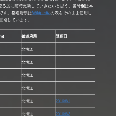
。登る度に随時更新していきたいと思う。番号欄は本
です。都道府県は
Wikipedia
の表をそのまま使用し
重複しています。
m)
都道府県
登頂日
北海道
北海道
北海道
北海道
北海道
2016/8/1
北海道
2016/8/3