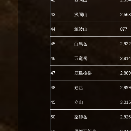
43
浅間山
2,568
44
筑波山
877
45
白馬岳
2,932
46
五竜岳
2,814
47
鹿島槍岳
2,889
48
剱岳
2,999
49
立山
3,015
50
薬師岳
2,926