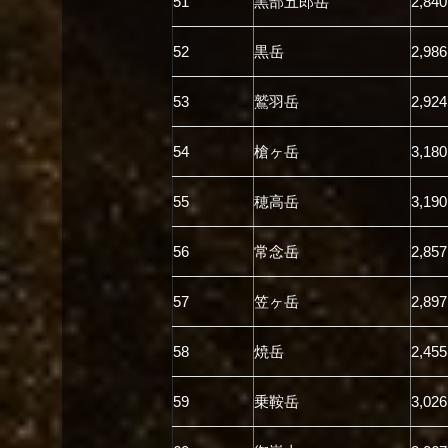
51
黒部五郎岳
2,840
52
黒岳
2,986
53
鷲羽岳
2,924
54
槍ヶ岳
3,180
55
穂高岳
3,190
56
常念岳
2,857
57
笠ヶ岳
2,897
58
焼岳
2,455
59
乗鞍岳
3,026