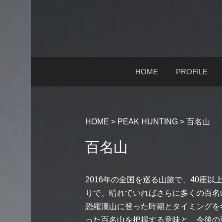
コ
ン
テ
ン
ツ
HOME
PROFILE
へ
ス
キ
ッ
HOME
>
PEAK HUNTING
>
百名山
プ
百名山
2016年の全国を巡る山旅で、40座
りで、晴れていればさらに多くの百名
恐羅漢山に登った時期とタイミングを
った百名山を把握する意味と、今後の