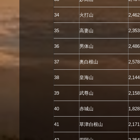
34
火打山
2,462
35
高妻山
2,353
36
男体山
2,486
37
奥白根山
2,578
38
皇海山
2,144
39
武尊山
2,158
40
赤城山
1,828
41
草津白根山
2,171
42
四阿山
2,354