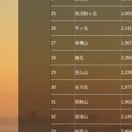
25
魚沼駒ヶ岳
2,003
26
平ヶ岳
2,141
27
巻機山
1,967
28
燧岳
2,356
29
至仏山
2,228
30
谷川岳
1,977
31
雨飾山
1,963
32
苗場山
2,145
33
妙高山
2,454