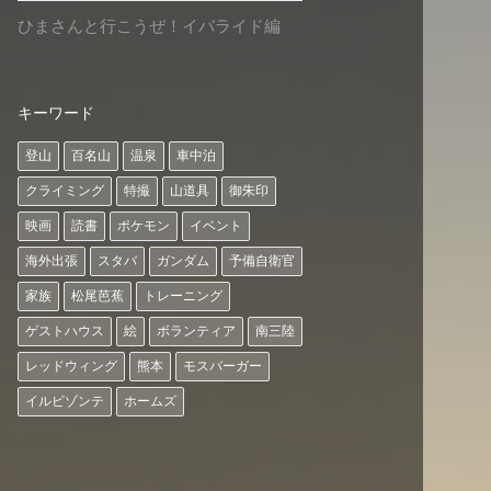
ひまさんと行こうぜ！イバライド編
キーワード
登山
百名山
温泉
車中泊
クライミング
特撮
山道具
御朱印
映画
読書
ポケモン
イベント
海外出張
スタバ
ガンダム
予備自衛官
家族
松尾芭蕉
トレーニング
ゲストハウス
絵
ボランティア
南三陸
レッドウィング
熊本
モスバーガー
イルビゾンテ
ホームズ