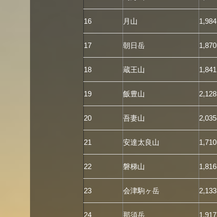
16
月山
1,984
17
朝日岳
1,870
18
蔵王山
1,841
19
飯豊山
2,128
20
吾妻山
2,035
21
安達太良山
1,710
22
磐梯山
1,816
23
会津駒ヶ岳
2,133
24
那須岳
1,917