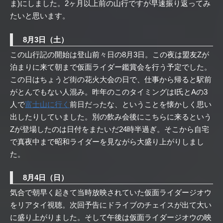
ま)にしました。2ヶ月以上前の山行ですが早速振り返ってみ
たいと思います。
8月3日（土）
この山行記の開始は登山前々日の8月3日。この夜は盟友Zが
泊まりに来て朝まで仮面ライダー鑑賞会を行う予定でした。
この日はちょうど街の花火大会の日で、仕事から帰ると駅前
がとんでもない人混み。昨年のこのタイミングはI氏とAの3
人で
富士山に行く
前日だったな、ということを懐かしく思い
出したりしていました。別の飲み会後にこちらに来るという
Zが登場したのは日付をまたいだ24時半過ぎ。そこから自宅
で真夜中まで昭和ライダーを見ながら大盛り上がりしまし
た。
8月4日（日）
気合で朝早く起きて当時放映されていた仮面ライダージオウ
をリアタイ視聴。次回予告にドライブのチェイスが出て大い
に盛り上がりました。そして午後は仮面ライダージオウの映