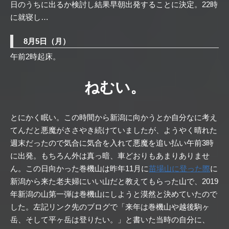
日のうちに出るか検討し結果早朝出発することに決定。22時
に就寝し…
8月5日（月）
午前2時起床。
ねむい。
とにかく眠い。この時間から新潟に向かうとか自分なに考え
てんだと悪魔がささやき続けていましたが、ようやく晴れた
週末だったので気合に気合を入れて悪魔を追い払い午前3時
に出発。もちろん外は真っ暗、車どおりもあまりありませ
ん。この日向かった巻機山は昨年11月に
苗場山に登った際
に
新潟から来た老夫婦にいい山だと教えてもらった山で、2019
年新潟の山第一弾は巻機山にしようと漠然と決めていたので
した。左記リンク先のブログで「来年は巻機山や越後駒ヶ
岳、そして平ヶ岳は登りたい。」と書いた当時の自分に、