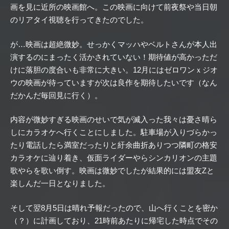
画を見に近所の映画館へ。この映画に向けて前夜祭や当日朝
のリアタイ視聴を行ってきたのでした。
が…映画は超絶微妙。せっかくマッハやベルトさんが本人出
演するのにまったく活かされていない！期待値が高かっただ
けに落胆の度合いも非常に大きい。12月にはゼロワンｘジオ
ウの映画が待っていますが次は良作を期待したいです（なん
だかんだ毎回見に行く）。
内容が微妙すぎる映画のせいで気が滅入った我々は憂さ晴ら
しにカラオケへ行くことにしました。駐車場が入りづらかっ
たり電話したら満室だったりと紆余曲折ありつつ隣町の格安
カラオケに辿り着き、仮面ライダーやらシンカリオンの主題
歌やらを歌い倒す。映画は微妙でしたが結果的には盟友Zと
楽しんだ一日となりました。
そして翌8月5日は晴れ予報だったので、山へ行くことを密か
（？）に計画しており、21時前あたりに帰宅した時点でその