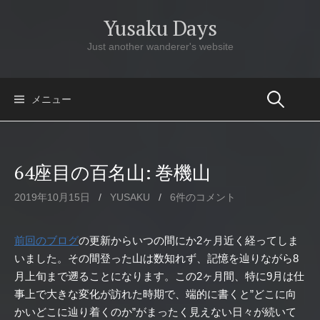
コ
Yusaku Days
ン
テ
Just another wanderer's website
ン
ツ
へ
メニュー
ス
キ
ッ
64座目の百名山: 巻機山
プ
2019年10月15日
/
YUSAKU
/
6件のコメント
前回のブログ
の更新からいつの間にか2ヶ月近く経ってしま
いました。その間登った山は数知れず、記憶を辿りながら8
月上旬まで遡ることになります。この2ヶ月間、特に9月は仕
事上で大きな変化が訪れた時期で、端的に書くと”どこに向
かいどこに辿り着くのか”がまったく見えない日々が続いて