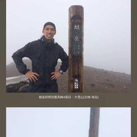
都道府県別最高峰4座目・大雪山(主峰:旭岳)