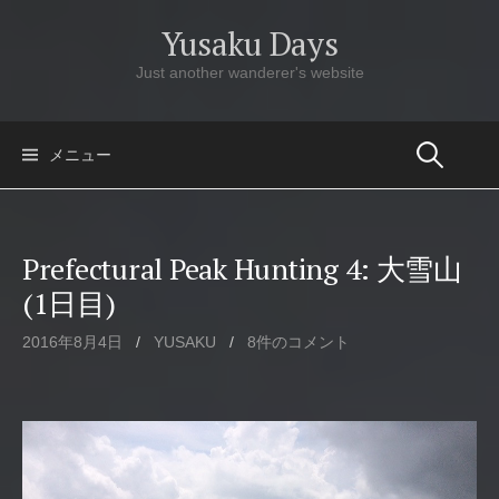
コ
Yusaku Days
ン
テ
Just another wanderer's website
ン
ツ
へ
メニュー
ス
キ
ッ
Prefectural Peak Hunting 4: 大雪山
プ
(1日目)
2016年8月4日
/
YUSAKU
/
8件のコメント