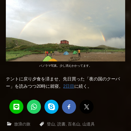
パノラマ写真。少し消えかかってます。
テントに戻り夕食を済ませ、先日買った「夜の国のクーパ
ー」を読みつつ20時に就寝。
2日目
に続く。
放浪の旅
登山
,
読書
,
百名山
,
山道具