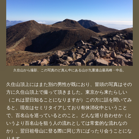
久住山から撮影、この写真のど真ん中にある山が九重連山最高峰・中岳。
久住山頂上にはまた別の男性が既におり、冒頭の写真はその
方に久住山頂上で撮って頂きました。東京から来たらしい
（これは翌日知ることになりますが）この方に話を聞いてみ
ると、現在はセミリタイアしており有休消化中ということ
で、百名山を巡っているとのこと。どんな巡り合わせか（と
いうより百名山を狙う人の流れとしては常套的な流れなの
か）、翌日祖母山に登る際に同じ方にばったり会うことにな
ります。