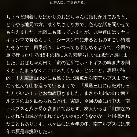
山荘入口。立派過ぎる。
ちょうど到着したばかりのおばちゃんに話しかけてみると、
どうやら地元の方。凄く気さくな方で、色んな話を聞かせて
もらえました。地図にも載っていますが、九重連山はミヤマ
キリシマで有名らしく、シーズン中に来るとものすごい綺麗
だそうです。四季折々、いつ来ても楽しめるようで、今回の
旅で行った中では5本の指に入る素晴らしい山域だと感じま
した。おばちゃん曰く「家の近所でホトトギスの鳴き声を聞
くと、たまらなくここに来たくなる」とのこと。表現が詩
的！！九重連山以外にも遠くは北海道から南アルプスまでか
なり色んな山を巡っているようで、「鳳凰三山には絶対行っ
た方がいい！」とお勧め頂きました。まさか九州の山で南ア
ルプスの山を勧められるとは。実際、今回の旅には中央・南
アルプスと八ヶ岳が含まれておらず、友人からは「山旅なの
にそれら山域が含まれていないのはどうなのか」と指摘され
たこともあります。八ヶ岳には今年の冬、南アルプスには来
年の夏是非挑戦したい。