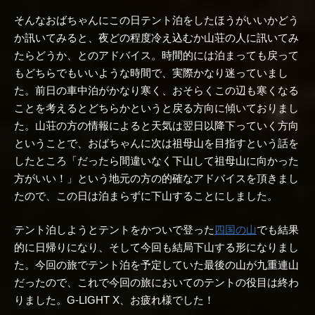
そんなおばちゃんにこの日テント泊をしたほうがいいかどう
か訊いてみると、夜どの程度冷え込むか山荘の人に訊いてみ
たらどうか、とのアドバイス。時間的には泊まっても戻って
もどちらでもいいような時間で、実際かなり迷っていまし
た。前日の車中泊がかなり寒く、おそらくこの辺も寒くなる
ことを考えるとどちらかというと戻る方向に傾いておりまし
た。山荘の方の情報によると天気は翌日以降下っていく方向
ということで、おばちゃんに次は祖母山を目指すという話を
したところ「だったら間違いなく下山して祖母山に向かった
方がいい！」という地元の方の的確なアドバイスを頂きまし
たので、この日は泊まらずに下山することにしました。
テント泊しようとテントをかついで登った
四国の山
でも結果
的に日帰りになり、そして今回も結局下山する形になりまし
た。今回の旅でテント泊を予定していた最後の山が九重連山
だったので、これで今回の旅においてのテントの役目は終わ
りました。G-LIGHT X、お疲れ様でした！