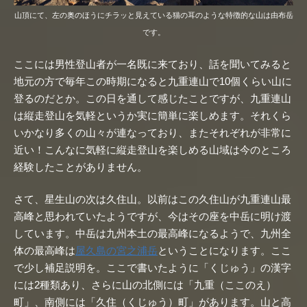
山頂にて、左の奥のほうにチラッと見えている猫の耳のような特徴的な山は由布岳
です。
ここには男性登山者が一名既に来ており、話を聞いてみると
地元の方で毎年この時期になると九重連山で10個くらい山に
登るのだとか。この日を通して感じたことですが、九重連山
は縦走登山を気軽というか実に簡単に楽しめます。それくら
いかなり多くの山々が連なっており、またそれぞれが非常に
近い！こんなに気軽に縦走登山を楽しめる山域は今のところ
経験したことがありません。
さて、星生山の次は久住山。以前はこの久住山が九重連山最
高峰と思われていたようですが、今はその座を中岳に明け渡
しています。中岳は九州本土の最高峰になるようで、九州全
体の最高峰は
屋久島の宮之浦岳
ということになります。ここ
で少し補足説明を。ここで書いたように「くじゅう」の漢字
には2種類あり、さらに山の北側には「九重（ここのえ）
町」、南側には「久住（くじゅう）町」があります。山と高