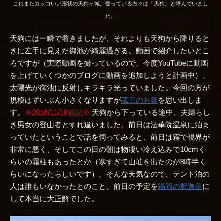
これまたカッコいい形状の天狗ヶ城。登っている方々は「天狗」と呼んでいまし
た。
天狗には一瞬で着きましたが、それよりも天狗から降りると
きに左手に見えた御池が綺麗過ぎる。動画で紹介したいとこ
ろですが（実際動画を撮っているので、今度YouTubeに動画
を上げていくつかのブログに動画を追加しようと計画中）、
太陽光が御池に反射しキラキラ光っていました。今回の方が
規模はずいぶん小さくなりますが
蔵王のお釜
を思い出しま
す。
※2016/11/18追記※
天狗から下っている途中、夫婦らし
き男女の登山者とすれ違いました。前日は法華院温泉に泊ま
っていたということで話を伺ってみると、前日は霧で視界が
非常に悪く、そしてこの日の朝は物凄い冷え込みで10cmく
らいの霜柱もあったとか（寒すぎて山荘を出たのが8時半く
らいになったらしいです）。そんな天気なので、テント泊の
人は誰もいなかったとのこと。前日の予定を
福岡の釈迦岳
に
して本当に大正解でした。