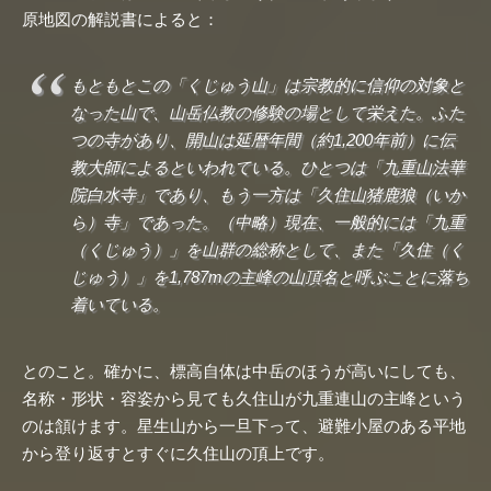
原地図の解説書によると：
もともとこの「くじゅう山」は宗教的に信仰の対象と
なった山で、山岳仏教の修験の場として栄えた。ふた
つの寺があり、開山は延暦年間（約1,200年前）に伝
教大師によるといわれている。ひとつは「九重山法華
院白水寺」であり、もう一方は「久住山猪鹿狼（いか
ら）寺」であった。（中略）現在、一般的には「九重
（くじゅう）」を山群の総称として、また「久住（く
じゅう）」を1,787mの主峰の山頂名と呼ぶことに落ち
着いている。
とのこと。確かに、標高自体は中岳のほうが高いにしても、
名称・形状・容姿から見ても久住山が九重連山の主峰という
のは頷けます。星生山から一旦下って、避難小屋のある平地
から登り返すとすぐに久住山の頂上です。