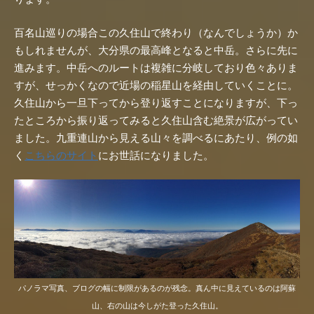
百名山巡りの場合この久住山で終わり（なんでしょうか）か
もしれませんが、大分県の最高峰となると中岳。さらに先に
進みます。中岳へのルートは複雑に分岐しており色々ありま
すが、せっかくなので近場の稲星山を経由していくことに。
久住山から一旦下ってから登り返すことになりますが、下っ
たところから振り返ってみると久住山含む絶景が広がってい
ました。九重連山から見える山々を調べるにあたり、例の如
く
こちらのサイト
にお世話になりました。
パノラマ写真、ブログの幅に制限があるのが残念。真ん中に見えているのは阿蘇
山、右の山は今しがた登った久住山。