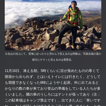
久住山の頂上にて。雲海にぽっかりと浮かんで見えるのは阿蘇山、写真右端の遥か
彼方にチラッと見えるのは普賢岳。
11月16日、凍える朝。5時くらいに目が覚めたものの寒くて
寝袋から出られず、とはいえトイレには行きたく、どうして
も我慢できなくなった6時にようやく起床。外に出てみると
かなりの数の車が来ており登山の準備をしている人たちが多
くいました。隣の車のうしろにはテントが張ってあり（注：
この駐車場はキャンプ禁止です）、出てきた人に「寒いです