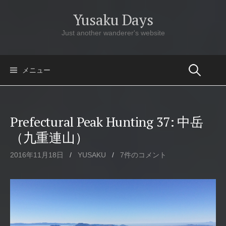
コ
Yusaku Days
ン
テ
Just another wanderer's website
ン
ツ
へ
メニュー
ス
キ
ッ
Prefectural Peak Hunting 37: 中岳
プ
（九重連山）
2016年11月18日
/
YUSAKU
/
7件のコメント