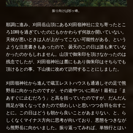
振り向けば杉ヶ峰。
順調に進み、刈田岳山頂にある刈田嶺神社に立ち寄ったとこ
ろ10時を過ぎていたのにもかかわらず何故か開いていない。
天候が悪いときは人が上がってこない可能性がある、という
ような注意書きもあったので、曇天のこの日は誰も来ていな
かったのかもしれません。山頂で御朱印を頂けなかったのは
残念でしたが、刈田嶺神社は麓にもあり御朱印はそちらでも
頂けるとの事。下山後に改めて訪問することにしました。
刈田嶺神社から進んで蔵王レストハウスも通過しその足で熊
野岳に向かったのですが、その途中ついに雨が！最初は「ま
あすぐに止むだろう」と高を括っていたのですが、だんだん
雨足が強くなってきたので煩わしいと思いつつ合羽を出すこ
とに。この日はどうも朝から良いことがあまりない、と、ら
しくなくマイナス方向に思考が向いており、悪態をつきなが
ら熊野岳に向かいました。振り返ってみれば、単独行とはい