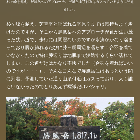
杉ヶ峰を越え、屏風岳へのアプローチ。屏風岳山頂付近はガスっているように見え
ました。
杉ヶ峰を越え、芝草平と呼ばれる平原？までは気持ちよく歩
けたのですが、そこから屏風岳へのアプローチが笹が生い茂
った狭い道で、歩行には問題ないのですが水滴がかなり溜ま
っており脚が触れるたびに膝～腿周辺を濡らす！合羽を着て
いなかったので特に膝辺りは地肌まで浸透するくらい濡れて
しまい、この道だけはかなり不快でした（合羽を着ればいい
のですが・・・）。そんなこんなで屏風岳にはあっという間
に到着。予測していた通り山頂付近はガスっており、人も誰
もいなかったのでとりあえず標識だけパシャリ。