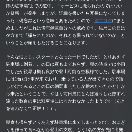
怖の駐車場”までの道中、「オービスに撮られたのではない
か疑惑」が発生しますが、詳細を書いたら冗長になってしま
った（備忘録という意味もあるため）ので、
別ブログ
にまと
めましたがこれは備忘録兼自分への戒めです。結局この日は
夕方まで「撮られたのか、それとも撮られていないのか」と
いうことが頭をもたげることになります。
そんな悩ましいスタートとなった一日でしたが、とりあえず
駐車場に到着。この日は霧も出ておらず、朝の時点では小雨
でしたが視界は概ね良好で登山可能な空模様でした。駐車場
には1台だけ車が来ており、乗っている人が出てきたので話
しかけてみるとこの日の朝関東（たしか栃木だったかと）か
ら来たということで、やはり前日麓にとんぼ返りした際すれ
違った数台の車は駐車場には向かわなかったようです（あと
を追わなくて正解！！）。
朝食も摂らずとりあえず駐車場に来てしまったので、おにぎ
りを作って食べながら登山の支度。もう1名の方が先に出発