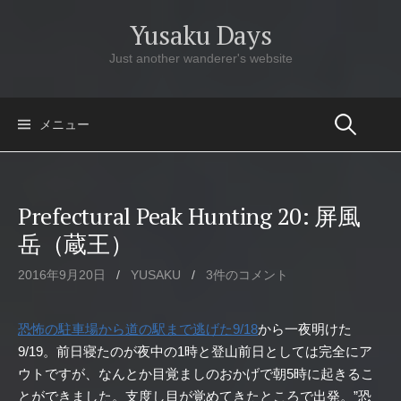
コ
Yusaku Days
ン
テ
Just another wanderer's website
ン
ツ
へ
メニュー
ス
キ
ッ
Prefectural Peak Hunting 20: 屏風
プ
岳（蔵王）
2016年9月20日
/
YUSAKU
/
3件のコメント
恐怖の駐車場から道の駅まで逃げた9/18
から一夜明けた
9/19。前日寝たのが夜中の1時と登山前日としては完全にア
ウトですが、なんとか目覚ましのおかげで朝5時に起きるこ
とができました。支度し目が覚めてきたところで出発。”恐