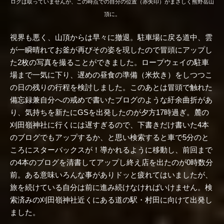
ログは取っていませんが、この時点での自分の位置（赤矢印）がまさしく熊野岳山
頂に。
視界も悪く、山頂からは早々に撤退。駐車場に戻る道中、雲
が一瞬晴れてお釜が再びその姿を現したので冒頭にアップし
た2枚の写真を撮ることができました。ロープウェイの駐車
場まで一気に下り、遅めの昼食の準備（米炊き）をしつつこ
の日の残りの行程を検討しました。このあとは冒頭で触れた
備忘録兼自分への戒めで書いたブログのような
紆余曲折があ
り、気持ちを新たにGSを出発したのが夕方17時過ぎ。麓の
刈田嶺神社に行くには遅すぎるので、下書きだけ書いた4本
のブログでもアップするか、と思い検索すると車で5分のと
ころにスターバックスが！導かれるように移動し、前回まで
の4本のブログを清書してアップし終え店を出たのが0時数分
前。ある意味いろんな事がありドッと疲れてはいましたが、
旅を続けている自分は前に進み続けなければいけません。検
索済みの刈田嶺神社近くにある道の駅・村田に向けて出発し
ました。