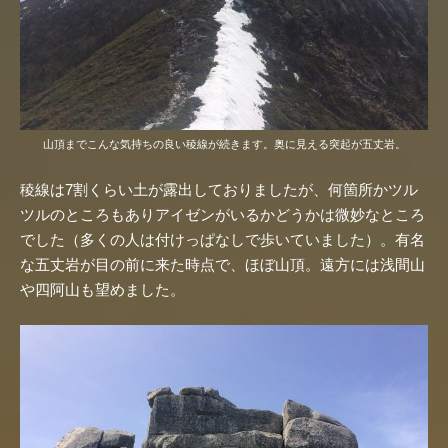
山頂までこんな気持ちの良い稜線が続きます。奥に見える突起が五丈岩。
稜線は7割くらい土が露出しておりましたが、何箇所かツル
ツルのところもありアイゼンがいるかどうかは微妙なところ
でした（多くの人は付けっぱなしで歩いていました）。有名
な五丈岩が目の前に来た時点で、ほぼ山頂。遠方には浅間山
や四阿山も望めました。