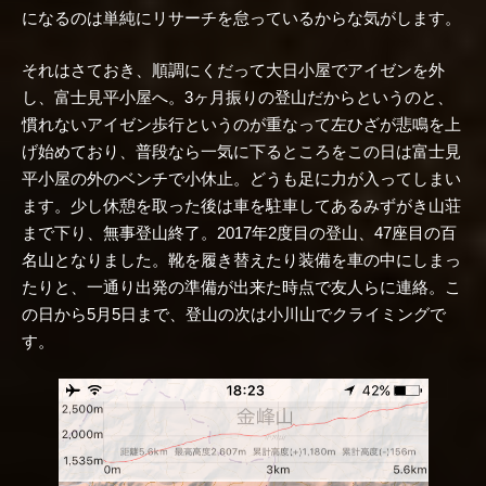
になるのは単純にリサーチを怠っているからな気がします。
それはさておき、順調にくだって大日小屋でアイゼンを外
し、富士見平小屋へ。3ヶ月振りの登山だからというのと、
慣れないアイゼン歩行というのが重なって左ひざが悲鳴を上
げ始めており、普段なら一気に下るところをこの日は富士見
平小屋の外のベンチで小休止。どうも足に力が入ってしまい
ます。少し休憩を取った後は車を駐車してあるみずがき山荘
まで下り、無事登山終了。2017年2度目の登山、47座目の百
名山となりました。靴を履き替えたり装備を車の中にしまっ
たりと、一通り出発の準備が出来た時点で友人らに連絡。こ
の日から5月5日まで、登山の次は小川山でクライミングで
す。