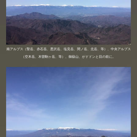
南アルプス（聖岳、赤石岳、悪沢岳、塩見岳、間ノ岳、北岳、等）、中央アルプス
（空木岳、木曽駒ヶ岳、等）、御嶽山、がドドンと目の前に。