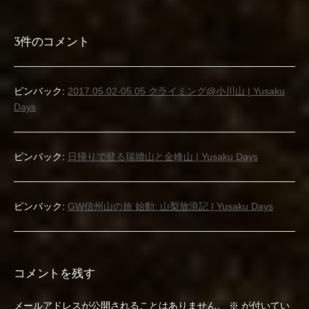
ナ
ビ
3件のコメント
ゲ
ー
ピンバック:
2017.05.02-05.05 クライミング@小川山 | Yusaku
Days
シ
ョ
ピンバック:
日帰りで登る瑞牆山と金峰山 | Yusaku Days
ン
ピンバック:
GW信州山の旅 始動: 山梨放浪記 | Yusaku Days
コメントを残す
メールアドレスが公開されることはありません。
※
が付いてい