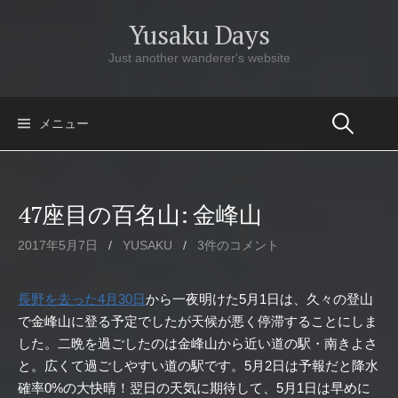
コ
Yusaku Days
ン
テ
Just another wanderer's website
ン
ツ
へ
メニュー
ス
キ
ッ
47座目の百名山: 金峰山
プ
2017年5月7日
/
YUSAKU
/
3件のコメント
長野を去った4月30日
から一夜明けた5月1日は、久々の登山
で金峰山に登る予定でしたが天候が悪く停滞することにしま
した。二晩を過ごしたのは金峰山から近い道の駅・南きよさ
と。広くて過ごしやすい道の駅です。5月2日は予報だと降水
確率0%の大快晴！翌日の天気に期待して、5月1日は早めに