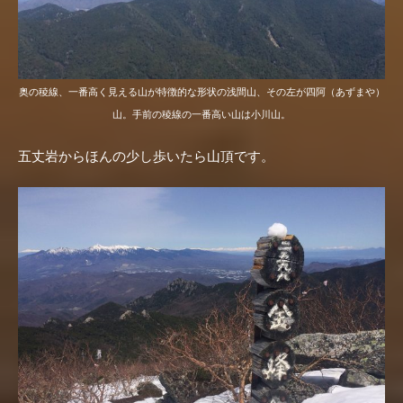
奥の稜線、一番高く見える山が特徴的な形状の浅間山、その左が四阿（あずまや）
山。手前の稜線の一番高い山は小川山。
五丈岩からほんの少し歩いたら山頂です。