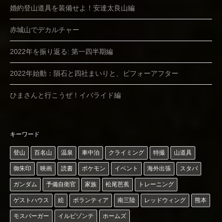
婚約登山道具を装備せよ！安達太良山編
赤城山でデカルチャー
2022年を振り返る: 第一四半期編
2022年始動：隕石と四社まいりと、ビフォーアフター
ひまさんと行こうぜ！イバライド編
キーワード
登山
百名山
温泉
車中泊
クライミング
特撮
山道具
御朱印
映画
読書
ポケモン
イベント
海外出張
スタバ
ガンダム
予備自衛官
家族
松尾芭蕉
トレーニング
ゲストハウス
絵
ボランティア
南三陸
レッドウィング
熊本
モスバーガー
イルビゾンテ
ホームズ