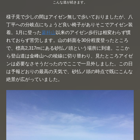
こんな道が続きます。
様子見で少しの間はアイゼン無しで歩いておりましたが、八
丁平への分岐点にちょうど良い椅子がありそこでアイゼン装
着。1月に登った
蓼科山
以来のアイゼン歩行は相変わらず慣
れておらず苦労します。山の斜面を30分程度登ったところ
で、標高2,317mにある砂払ノ頭という場所に到達。ここか
ら登山道は金峰山への稜線に切り替わり、見たところアイゼ
ンは必要なさそうだったのでここで一旦外しました。この日
は予報どおりの最高の天気で、砂払ノ頭の時点で既にこんな
絶景が広がっていました。