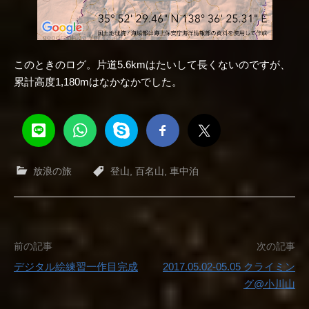
このときのログ。片道5.6kmはたいして長くないのですが、
累計高度1,180mはなかなかでした。
放浪の旅
登山
,
百名山
,
車中泊
投
前の記事
次の記事
デジタル絵練習一作目完成
2017.05.02-05.05 クライミン
稿
グ@小川山