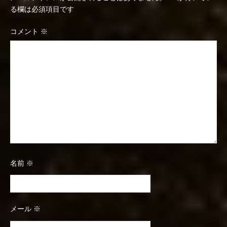
る欄は必須項目です
コメント
※
名前
※
メール
※