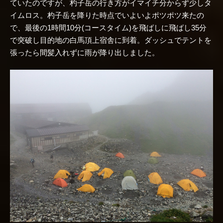
ていたのですが、杓子岳の行き方がイマイチ分からず少しタ
イムロス。杓子岳を降りた時点でいよいよポツポツ来たの
で、最後の1時間10分(コースタイム)を飛ばしに飛ばし35分
で突破し目的地の白馬頂上宿舎に到着。ダッシュでテントを
張ったら間髪入れずに雨が降り出しました。