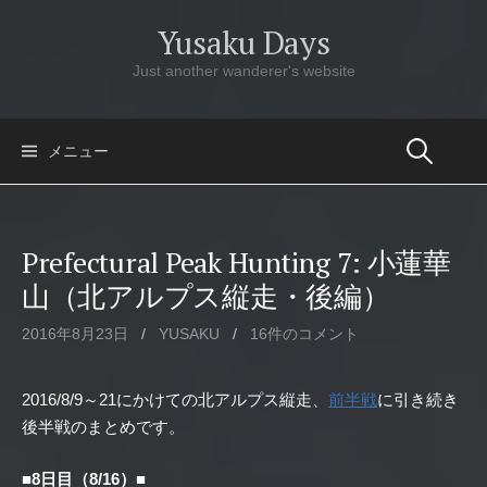
コ
Yusaku Days
ン
テ
Just another wanderer's website
ン
ツ
へ
メニュー
ス
キ
ッ
Prefectural Peak Hunting 7: 小蓮華
プ
山（北アルプス縦走・後編）
2016年8月23日
/
YUSAKU
/
16件のコメント
2016/8/9～21にかけての北アルプス縦走、
前半戦
に引き続き
後半戦のまとめです。
■8日目（8/16）■