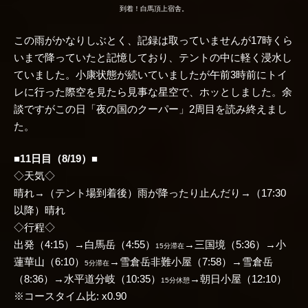
到着！白馬頂上宿舎。
この雨がかなりしぶとく、記録は取っていませんが17時くら
いまで降っていたと記憶しており、テントの中に軽く浸水し
ていました。小康状態が続いていましたが午前3時前にトイ
レに行った際空を見たら見事な星空で、ホッとしました。余
談ですがこの日「夜の国のクーパー」2周目を読み終えまし
た。
■11日目（8/19）■
◇天気◇
晴れ→（テント場到着後）雨が降ったり止んだり→（17:30
以降）晴れ
◇行程◇
出発（4:15）→白馬岳（4:55）
→三国境（5:36）→小
15分滞在
蓮華山（6:10）
→雪倉岳非難小屋（7:58）→雪倉岳
5分滞在
（8:36）→水平道分岐（10:35）
→朝日小屋（12:10）
15分休憩
※コースタイム比: x0.90