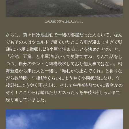
この天候で突っ込む人たちも。
さらに、前々日冷池山荘で一緒の部屋だった人もいて、なん
でもその人はツェルトで寝ていたところ雨が凄まじすぎて朝
6時に小屋に撤収し1泊小屋で泊まることを決めたとのこと。
「冷池、五竜、と小屋泊ばかりで災難ですね」なんて話をし
つつ、自分のテントも結構浸水しており他人事ではない。栂
海新道から来た人と一緒に「頼むから止んでくれ」と祈りな
がら数時間。午後1時くらいにようやく小康状態になり、午
後3時にようやく雨が止む。そして午後4時前ついに青空がの
ぞく！ここからは晴れたりガスったりを午後7時くらいまで
繰り返していました。