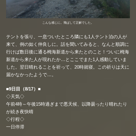
こんな感じに。飛ばして正解でした。
テントを張り、一息ついたところ隣にも1人テント泊の人が
来て、例の如く仲良しに。話を聞いてみると、なんと順調に
行けば数日後に通る栂海新道から来たとのこと！ついに栂海
新道から来た人が現れたか…とここでまた1人感動していま
した。翌日晴れることを祈って、20時就寝。この祈りは天に
届かなかったようで…。
■9日目（8/17）■
◇天気◇
午前4時～午後15時過ぎまで悪天候、以降曇ったり晴れたり
が続き夜快晴
◇行程◇
一日停滞