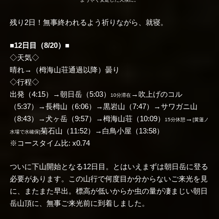
残り2日！無事終われるよう祈りながら、就寝。
■12日目（8/20）■
◇天気◇
晴れ→（栂海山荘通過以降）曇り
◇行程◇
出発（4:15）→朝日岳（5:03）
→吹上げのコル
10分滞在
（5:37）→長栂山（6:06）→黒岩山（7:47）→サワガニ山
（8:43）→犬ヶ岳（9:57）→栂海山荘（10:09）
→
15分休憩
[黄蓮ノ
菊石山（11:52）→白鳥小屋（13:58）
水場で水確保]
※コースタイム比: x0.74
ついに下山開始となる12日目。とはいえまずは朝日岳に登る
必要があります。この山行で何度目か分からないご来光を見
に、またまた早出。標高が低いからか虫の量が凄まじい朝日
岳山頂に、無事ご来光前に到着しました。