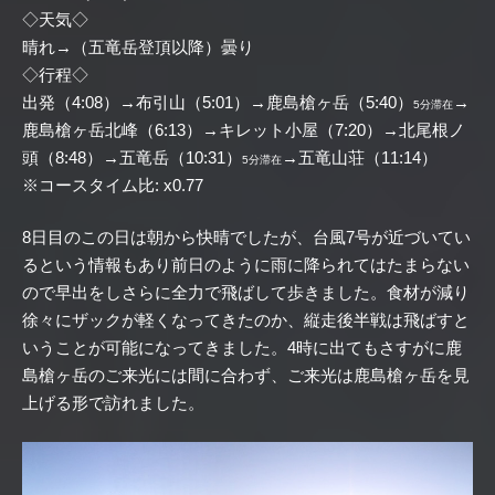
◇天気◇
晴れ→（五竜岳登頂以降）曇り
◇行程◇
出発（4:08）→布引山（5:01）→鹿島槍ヶ岳（5:40）
→
5分滞在
鹿島槍ヶ岳北峰（6:13）→キレット小屋（7:20）→北尾根ノ
頭（8:48）→五竜岳（10:31）
→五竜山荘（11:14）
5分滞在
※コースタイム比: x0.77
8日目のこの日は朝から快晴でしたが、台風7号が近づいてい
るという情報もあり前日のように雨に降られてはたまらない
ので早出をしさらに全力で飛ばして歩きました。食材が減り
徐々にザックが軽くなってきたのか、縦走後半戦は飛ばすと
いうことが可能になってきました。4時に出てもさすがに鹿
島槍ヶ岳のご来光には間に合わず、ご来光は鹿島槍ヶ岳を見
上げる形で訪れました。