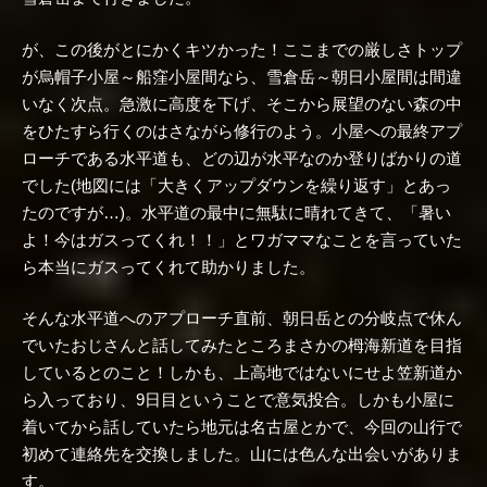
が、この後がとにかくキツかった！ここまでの厳しさトップ
が烏帽子小屋～船窪小屋間なら、雪倉岳～朝日小屋間は間違
いなく次点。急激に高度を下げ、そこから展望のない森の中
をひたすら行くのはさながら修行のよう。小屋への最終アプ
ローチである水平道も、どの辺が水平なのか登りばかりの道
でした(地図には「大きくアップダウンを繰り返す」とあっ
たのですが…)。水平道の最中に無駄に晴れてきて、「暑い
よ！今はガスってくれ！！」とワガママなことを言っていた
ら本当にガスってくれて助かりました。
そんな水平道へのアプローチ直前、朝日岳との分岐点で休ん
でいたおじさんと話してみたところまさかの栂海新道を目指
しているとのこと！しかも、上高地ではないにせよ笠新道か
ら入っており、9日目ということで意気投合。しかも小屋に
着いてから話していたら地元は名古屋とかで、今回の山行で
初めて連絡先を交換しました。山には色んな出会いがありま
す。