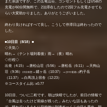
また余談ですが、この五竜山荘、コンセントもしくはUSBの
充電が60分間無料で、2泊滞在したので2回フル充電させても
らい大変助かりました。ありがとうございました。
終わり良ければすべて良し。こうして停滞日は終わったので
した。
■10日目（8/18）■
◇天気◇
晴れ→（テント場到着後）雨→（夜）晴れ
◇行程◇
出発（4:15）→唐松山荘（5:56）→唐松岳（6:11）→天狗山
荘（9:36）
→鑓ヶ岳（10:37）→
杓子岳
15分休憩
[やや道迷い]
（11:37）→白馬頂上宿舎（12:23）
※コースタイム比: x0.77
10日目、ついに二桁です。朝は快晴でしたが、前日の情報で
「台風は去ったけど前線が残った」みたいな話もあったの
で、晴れているうちに目的地に到達すべくこの日も早出。朝