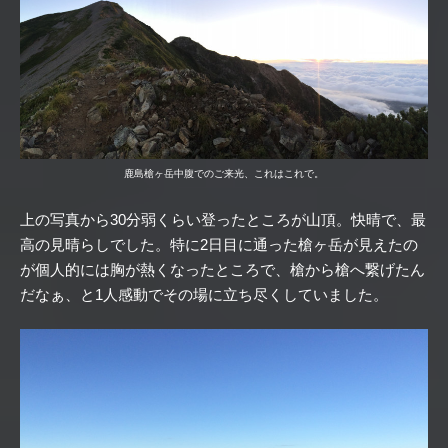
鹿島槍ヶ岳中腹でのご来光、これはこれで。
上の写真から30分弱くらい登ったところが山頂。快晴で、最
高の見晴らしでした。特に2日目に通った槍ヶ岳が見えたの
が個人的には胸が熱くなったところで、槍から槍へ繋げたん
だなぁ、と1人感動でその場に立ち尽くしていました。