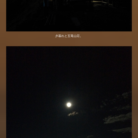
夕暮れと五竜山荘。