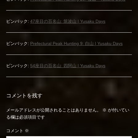
ー
シ
ピンバック:
47座目の百名山: 筑波山 | Yusaku Days
ョ
ン
ピンバック:
Prefectural Peak Hunting 9: 白山 | Yusaku Days
ピンバック:
54座目の百名山: 四阿山 | Yusaku Days
コメントを残す
メールアドレスが公開されることはありません。
※
が付いてい
る欄は必須項目です
コメント
※