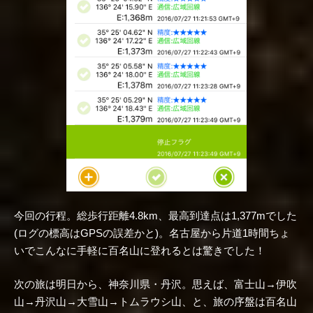
今回の行程。総歩行距離4.8km、最高到達点は1,377mでした
(ログの標高はGPSの誤差かと)。名古屋から片道1時間ちょ
いでこんなに手軽に百名山に登れるとは驚きでした！
次の旅は明日から、神奈川県・丹沢。思えば、富士山→伊吹
山→丹沢山→大雪山→トムラウシ山、と、旅の序盤は百名山