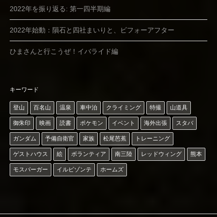
2022年を振り返る: 第一四半期編
2022年始動：隕石と四社まいりと、ビフォーアフター
ひまさんと行こうぜ！イバライド編
キーワード
登山
百名山
温泉
車中泊
クライミング
特撮
山道具
御朱印
映画
読書
ポケモン
イベント
海外出張
スタバ
ガンダム
予備自衛官
家族
松尾芭蕉
トレーニング
ゲストハウス
絵
ボランティア
南三陸
レッドウィング
熊本
モスバーガー
イルビゾンテ
ホームズ