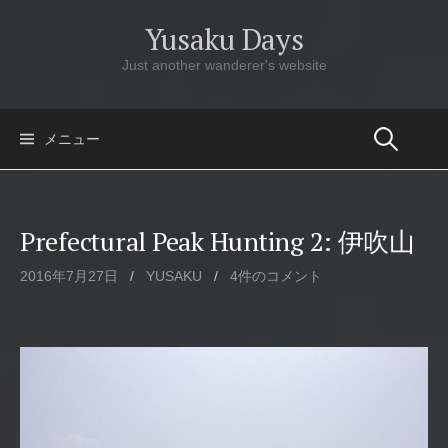
コ
Yusaku Days
ン
テ
Just another wanderer's website
ン
ツ
へ
メニュー
ス
キ
ッ
Prefectural Peak Hunting 2: 伊吹山
プ
2016年7月27日
/
YUSAKU
/
4件のコメント