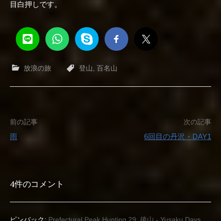
目白押しです。
放浪の旅
登山
,
百名山
投
前の記事
次の記事
雨
6回目の丹沢・DAY1
稿
ナ
4件のコメント
ビ
ゲ
ピンバック:
Prefectural Peak Hunting 29: 後山 - Yusaku Days