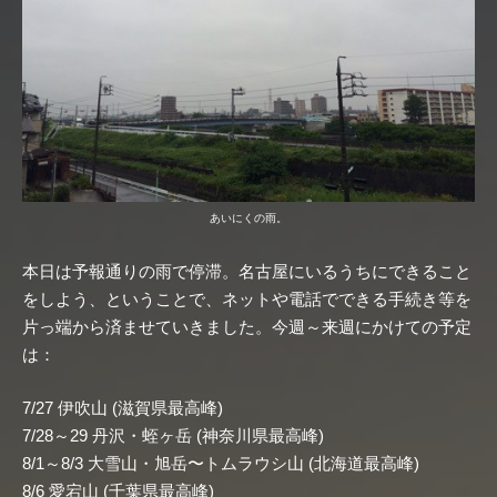
あいにくの雨。
本日は予報通りの雨で停滞。名古屋にいるうちにできること
をしよう、ということで、ネットや電話でできる手続き等を
片っ端から済ませていきました。今週～来週にかけての予定
は：
7/27 伊吹山 (滋賀県最高峰)
7/28～29 丹沢・蛭ヶ岳 (神奈川県最高峰)
8/1～8/3 大雪山・旭岳〜トムラウシ山 (北海道最高峰)
8/6 愛宕山 (千葉県最高峰)