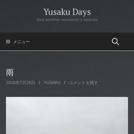
コ
Yusaku Days
ン
テ
Just another wanderer's website
ン
ツ
へ
メニュー
ス
キ
ッ
雨
プ
2016年7月26日
/
YUSAKU
/
コメントを残す