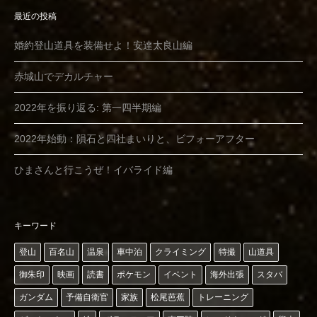
最近の投稿
婚約登山道具を装備せよ！安達太良山編
赤城山でデカルチャー
2022年を振り返る: 第一四半期編
2022年始動：隕石と四社まいりと、ビフォーアフター
ひまさんと行こうぜ！イバライド編
キーワード
登山
百名山
温泉
車中泊
クライミング
特撮
山道具
御朱印
映画
読書
ポケモン
イベント
海外出張
スタバ
ガンダム
予備自衛官
家族
松尾芭蕉
トレーニング