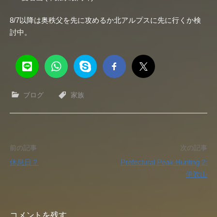
8/7以降は奥秩父を先に攻めるか北アルプスに先に行くか検
討中。
ブログ
家族
投
前の記事
次の記事
休息日？
Prefectural Peak Hunting 2:
稿
伊吹山
ナ
ビ
コメントを残す