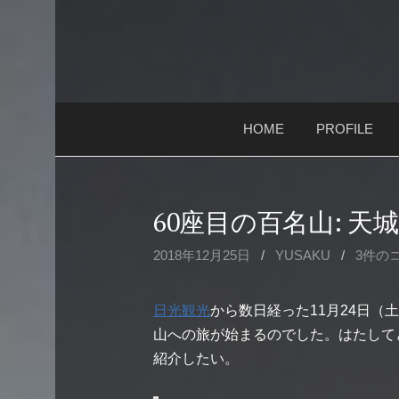
コ
ン
テ
ン
ツ
HOME
PROFILE
へ
ス
キ
ッ
60座目の百名山: 天
プ
2018年12月25日
/
YUSAKU
/
3件の
日光観光
から数日経った11月24日
山への旅が始まるのでした。はたして
紹介したい。