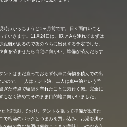
現時点からちょうど1ヶ月前です。日々面白いこと
ていきます。11月24日は、I氏とAを連れてまずは
少距離があるので夜のうちに出発する予定でした。
夕食を済ませたら自宅に向かい、準備が済んだらす
タントはまだ直っておらず代車に荷物を積んでの出
ないので、一人はテント泊、二人は車中泊という予
過ぎた時点で寝袋を忘れたことに気付く俺。完全に
ずもなく諦めてそのまま目的地に向かいました。
いたと記憶しており、テントを張って準備が出来た
ニで梅酒のパックとつまみを買い込み、お湯を沸か
トの中で呑むお酒は何故ここまで美味しいのだろう