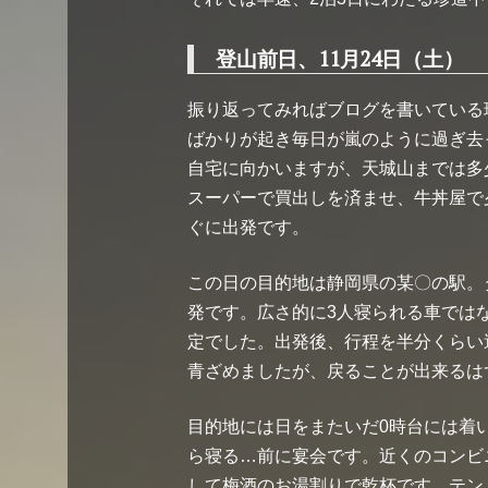
登山前日、11月24日（土）
振り返ってみればブログを書いている
ばかりが起き毎日が嵐のように過ぎ去っ
自宅に向かいますが、天城山までは多
スーパーで買出しを済ませ、牛丼屋で
ぐに出発です。
この日の目的地は静岡県の某〇の駅。
発です。広さ的に3人寝られる車では
定でした。出発後、行程を半分くらい
青ざめましたが、戻ることが出来るは
目的地には日をまたいだ0時台には着
ら寝る…前に宴会です。近くのコンビ
して梅酒のお湯割りで乾杯です。テン