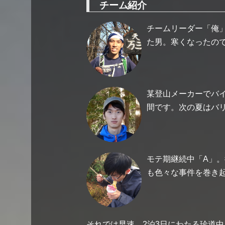
チーム紹介
チームリーダー「俺
た男。寒くなったの
某登山メーカーでバ
間です。次の夏はバ
モテ期継続中「A」
も色々な事件を巻き
それでは早速、2泊3日にわたる珍道