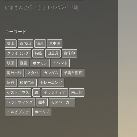
ひまさんと行こうぜ！イバライド編
キーワード
登山
百名山
温泉
車中泊
クライミング
特撮
山道具
御朱印
映画
読書
ポケモン
イベント
海外出張
スタバ
ガンダム
予備自衛官
家族
松尾芭蕉
トレーニング
ゲストハウス
絵
ボランティア
南三陸
レッドウィング
熊本
モスバーガー
イルビゾンテ
ホームズ