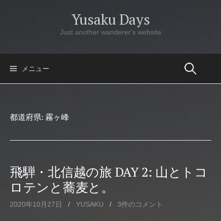
コ
Yusaku Days
ン
テ
Just another wanderer's website
ン
ツ
へ
メニュー
ス
キ
ッ
都道府県:
霧ヶ峰
プ
飛騨・北信越の旅 DAY 2: 山とトコ
ロテンと蕎麦と。
2020年10月27日
/
YUSAKU
/
3件のコメント