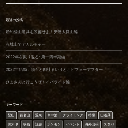
最近の投稿
婚約登山道具を装備せよ！安達太良山編
赤城山でデカルチャー
2022年を振り返る: 第一四半期編
2022年始動：隕石と四社まいりと、ビフォーアフター
ひまさんと行こうぜ！イバライド編
キーワード
登山
百名山
温泉
車中泊
クライミング
特撮
山道具
御朱印
映画
読書
ポケモン
イベント
海外出張
スタバ