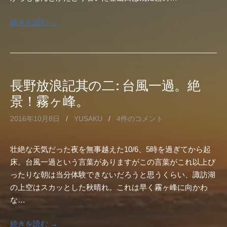
続きを読む →
長野放浪記其の二: 台風一過。絶
景！霧ヶ峰。
2016年10月8日
/
YUSAKU
/
4件のコメント
壮絶な天気だった夜を無事越えた10/6、5時を過ぎてから起
床。台風一過という言葉がありますがこの言葉がこれ以上ぴ
ったりな朝は当分体験できないだろうと思うくらい、諏訪湖
の上空はスカッとした秋晴れ。これは早く霧ヶ峰に向かわ
な…
続きを読む →