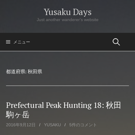
コ
Yusaku Days
ン
テ
Just another wanderer's website
ン
ツ
へ
メニュー
ス
キ
ッ
都道府県:
秋田県
プ
Prefectural Peak Hunting 18: 秋田
駒ヶ岳
2016年9月12日
/
YUSAKU
/
5件のコメント