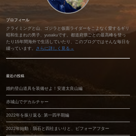
プロフィール
クライミングと山、ゴジラと仮面ライダーをこよなく愛するギリ
昭和生まれの男子、yusakuです。都道府県ごとの最高峰を登っ
たり15年間海外で生活していたり、このブログではそんな毎日を
綴っています。
さらに詳しく見る→
最近の投稿
婚約登山道具を装備せよ！安達太良山編
赤城山でデカルチャー
2022年を振り返る: 第一四半期編
2022年始動：隕石と四社まいりと、ビフォーアフター