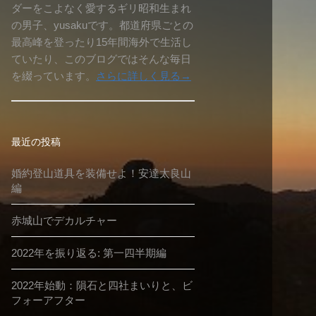
ダーをこよなく愛するギリ昭和生まれ
の男子、yusakuです。都道府県ごとの
最高峰を登ったり15年間海外で生活し
ていたり、このブログではそんな毎日
を綴っています。
さらに詳しく見る→
最近の投稿
婚約登山道具を装備せよ！安達太良山
編
赤城山でデカルチャー
2022年を振り返る: 第一四半期編
2022年始動：隕石と四社まいりと、ビ
フォーアフター