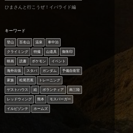
ひまさんと行こうぜ！イバライド編
キーワード
登山
百名山
温泉
車中泊
クライミング
特撮
山道具
御朱印
映画
読書
ポケモン
イベント
海外出張
スタバ
ガンダム
予備自衛官
家族
松尾芭蕉
トレーニング
ゲストハウス
絵
ボランティア
南三陸
レッドウィング
熊本
モスバーガー
イルビゾンテ
ホームズ