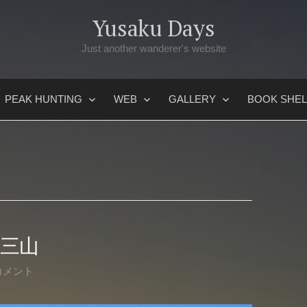
Yusaku Days
Just another wanderer's website
PEAK HUNTING
WEB
GALLERY
BOOK SHEL
凰三山
コメント