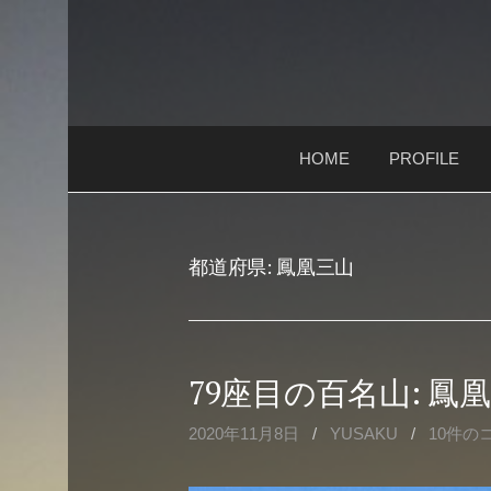
コ
ン
テ
ン
ツ
HOME
PROFILE
へ
ス
キ
ッ
都道府県:
鳳凰三山
プ
79座目の百名山: 鳳
2020年11月8日
/
YUSAKU
/
10件の