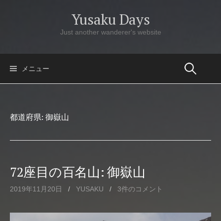
コ
Yusaku Days
ン
テ
Just another wanderer's website
ン
ツ
へ
メニュー
ス
キ
ッ
都道府県:
御嶽山
プ
72座目の百名山: 御嶽山
2019年11月20日
/
YUSAKU
/
3件のコメント