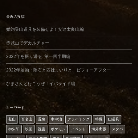
最近の投稿
婚約登山道具を装備せよ！安達太良山編
赤城山でデカルチャー
2022年を振り返る: 第一四半期編
2022年始動：隕石と四社まいりと、ビフォーアフター
ひまさんと行こうぜ！イバライド編
キーワード
登山
百名山
温泉
車中泊
クライミング
特撮
山道具
御朱印
映画
読書
ポケモン
イベント
海外出張
スタバ