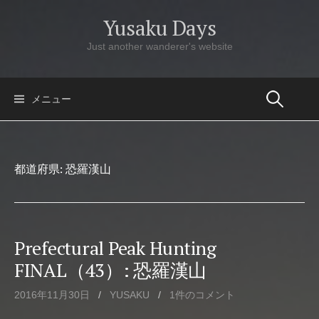
コ
Yusaku Days
ン
テ
Just another wanderer's website
ン
ツ
へ
メニュー
ス
キ
ッ
都道府県:
恐羅漢山
プ
Prefectural Peak Hunting
FINAL（43）: 恐羅漢山
2016年11月30日
/
YUSAKU
/
1件のコメント