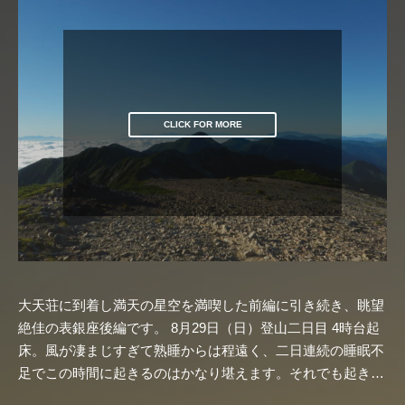
CLICK FOR MORE
大天荘に到着し満天の星空を満喫した前編に引き続き、眺望
絶佳の表銀座後編です。 8月29日（日）登山二日目 4時台起
床。風が凄まじすぎて熟睡からは程遠く、二日連続の睡眠不
足でこの時間に起きるのはかなり堪えます。それでも起き…