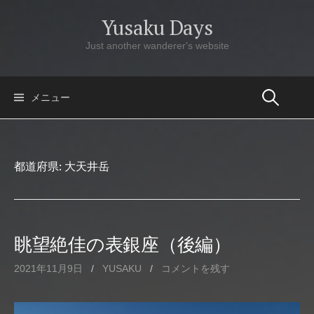
コ
Yusaku Days
ン
テ
Just another wanderer's website
ン
ツ
へ
メニュー
ス
キ
ッ
都道府県:
大天井岳
プ
眺望絶佳の表銀座（後編）
2021年11月9日
/
YUSAKU
/
コメントを残す