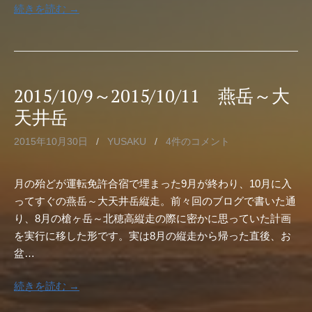
続きを読む →
2015/10/9～2015/10/11 燕岳～大
天井岳
2015年10月30日
/
YUSAKU
/
4件のコメント
月の殆どが運転免許合宿で埋まった9月が終わり、10月に入
ってすぐの燕岳～大天井岳縦走。前々回のブログで書いた通
り、8月の槍ヶ岳～北穂高縦走の際に密かに思っていた計画
を実行に移した形です。実は8月の縦走から帰った直後、お
盆…
続きを読む →