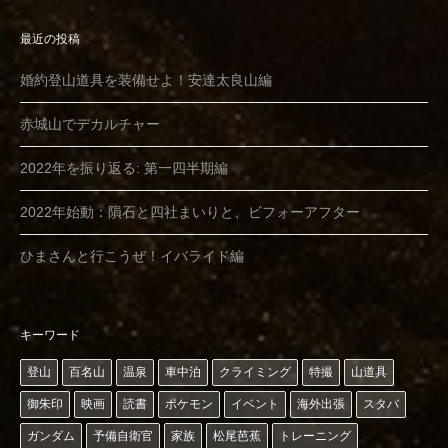
最近の投稿
婚約登山道具を装備せよ！安達太良山編
赤城山でデカルチャー
2022年を振り返る: 第一四半期編
2022年始動：隕石と四社まいりと、ビフォーアフター
ひまさんと行こうぜ！イバライド編
キーワード
登山
百名山
温泉
車中泊
クライミング
特撮
山道具
御朱印
映画
読書
ポケモン
イベント
海外出張
スタバ
ガンダム
予備自衛官
家族
松尾芭蕉
トレーニング