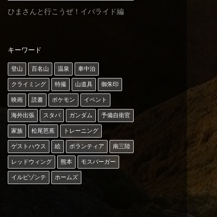
ひまさんと行こうぜ！イバライド編
キーワード
登山
百名山
温泉
車中泊
クライミング
特撮
山道具
御朱印
映画
読書
ポケモン
イベント
海外出張
スタバ
ガンダム
予備自衛官
家族
松尾芭蕉
トレーニング
ゲストハウス
絵
ボランティア
南三陸
レッドウィング
熊本
モスバーガー
イルビゾンテ
ホームズ