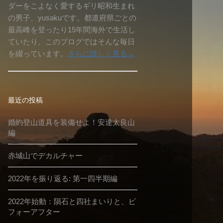
ダーをこよなく愛するギリ昭和生まれ
の男子、yusakuです。都道府県ごとの
最高峰を登ったり15年間海外で生活し
ていたり、このブログではそんな毎日
を綴っています。
さらに詳しく見る→
最近の投稿
婚約登山道具を装備せよ！安達太良山
編
赤城山でデカルチャー
2022年を振り返る: 第一四半期編
2022年始動：隕石と四社まいりと、ビ
フォーアフター