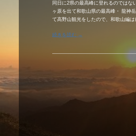
同日に2県の最高峰に登れるのではな
ヶ原を出て和歌山県の最高峰・ 龍神
て高野山観光をしたので、和歌山編は
続きを読む →