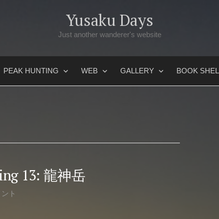
Yusaku Days
Just another wanderer's website
PEAK HUNTING
WEB
GALLERY
BOOK SHEL
nting 13: 龍神岳
メント