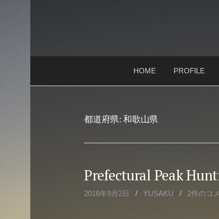
コ
ン
テ
ン
ツ
HOME
PROFILE
へ
ス
キ
ッ
都道府県:
和歌山県
プ
Prefectural Peak Hu
2016年9月2日
/
YUSAKU
/
2件のコ