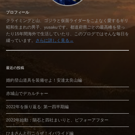
プロフィール
クライミングと山、ゴジラと仮面ライダーをこよなく愛するギリ
昭和生まれの男子、yusakuです。都道府県ごとの最高峰を登っ
たり15年間海外で生活していたり、このブログではそんな毎日を
綴っています。
さらに詳しく見る→
最近の投稿
婚約登山道具を装備せよ！安達太良山編
赤城山でデカルチャー
2022年を振り返る: 第一四半期編
2022年始動：隕石と四社まいりと、ビフォーアフター
ひまさんと行こうぜ！イバライド編