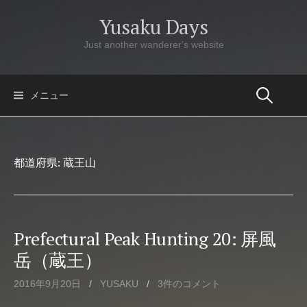
コ
Yusaku Days
ン
テ
Just another wanderer's website
ン
ツ
へ
メニュー
ス
キ
ッ
都道府県:
蔵王山
プ
Prefectural Peak Hunting 20: 屏風
岳（蔵王）
2016年9月20日
/
YUSAKU
/
3件のコメント