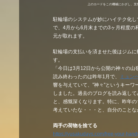
上のカードをこの機械にかざし、支
駐輪場のシステムが妙にハイテク化し
で、4月から6月末までの3ヶ月程度の
元が取れます。
駐輪場の支払いを済ませた後はジムに
す。
「今日は3月12日から公開の神々の山
読み終わったのは昨年1月で、
ミュン
響を与えていて、”神々”というキーワ
しました。過去のブログを読み返して
と、感慨深くなります。特に、昨年の
考えていたな・・・と、自分のことな
両手の荷物を捨てる
https://yusakudays.com/free-your-hand