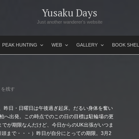
Yusaku Days
Just another wanderer's website
PEAK HUNTING
WEB
GALLERY
BOOK SHEL
トを残す
、昨日・日曜日は午後過ぎ起床。だるい身体を奮い
に柏へ出発。この時点でのこの日の目標は駐輪場の更
までが期限なんだけど、今日からのUK出張がいつま
月頭まで・・・）昨日が自分にとっての期限。3月2