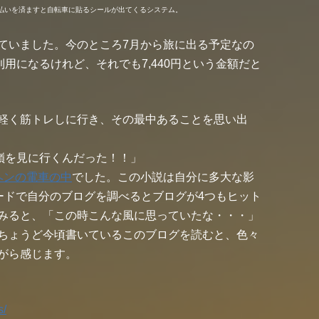
払いを済ますと自転車に貼るシールが出てくるシステム。
ていました。今のところ
7月から旅に出る
予定なの
利用になるけれど、それでも7,440円という金額だと
軽く筋トレしに行き、その最中あることを思い出
嶺を見に行くんだった！！」
ヘンの電車の中
でした。この小説は自分に多大な影
ードで自分のブログを調べるとブログが4つもヒット
みると、「この時こんな風に思っていたな・・・」
ちょうど今頃書いているこのブログを読むと、色々
がら感じます。
s/