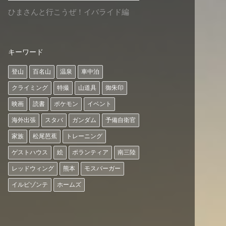
ひまさんと行こうぜ！イバライド編
キーワード
登山
百名山
温泉
車中泊
クライミング
特撮
山道具
御朱印
映画
読書
ポケモン
イベント
海外出張
スタバ
ガンダム
予備自衛官
家族
松尾芭蕉
トレーニング
ゲストハウス
絵
ボランティア
南三陸
レッドウィング
熊本
モスバーガー
イルビゾンテ
ホームズ