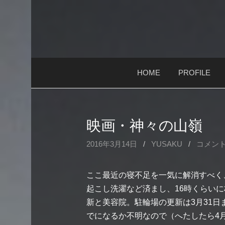
コ
ン
テ
ン
ツ
HOME
PROFILE
へ
ス
キ
ッ
映画・神々の山嶺
プ
2016年3月14日
/
YUSAKU
/
コメン
ここ最近の寝不足を一気に解消すべく
起こし洗濯など済まし、16時くらい
新と美容院。駐輪場の更新は3月31日
でになるか不明なので（へたしたら4