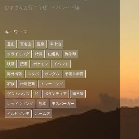
ひまさんと行こうぜ！イバライド編
キーワード
登山
百名山
温泉
車中泊
クライミング
特撮
山道具
御朱印
映画
読書
ポケモン
イベント
海外出張
スタバ
ガンダム
予備自衛官
家族
松尾芭蕉
トレーニング
ゲストハウス
絵
ボランティア
南三陸
レッドウィング
熊本
モスバーガー
イルビゾンテ
ホームズ