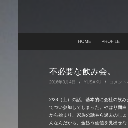
コ
ン
テ
ン
ツ
HOME
PROFILE
へ
ス
キ
ッ
不必要な飲み会。
プ
2016年3月4日
/
YUSAKU
/
コメント
2/28（土）の話。基本的に会社の飲
てつい参加してしまった。やはり面白
から始まり、家族の話やら過去のしょ
んなんだから、金払う価値を見出せな