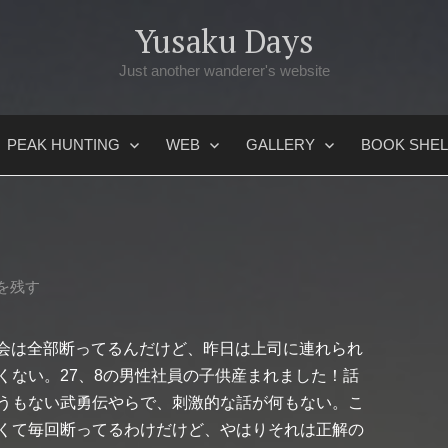
Yusaku Days
Just another wanderer's website
PEAK HUNTING
WEB
GALLERY
BOOK SHEL
を残す
み会は全部断ってるんだけど、昨日は上司に連れられ
くない。27、8の男性社員の子供産まれました！話
うもない武勇伝やらで、刺激的な話が何もない。こ
くて毎回断ってるわけだけど、やはりそれは正解の