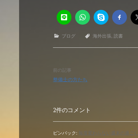
ブログ
海外出張
,
読書
投
前の記事
整備士の方たち
稿
ナ
2件のコメント
ビ
ゲ
ピンバック:
毎度変わらない週末の過ごし方。 -