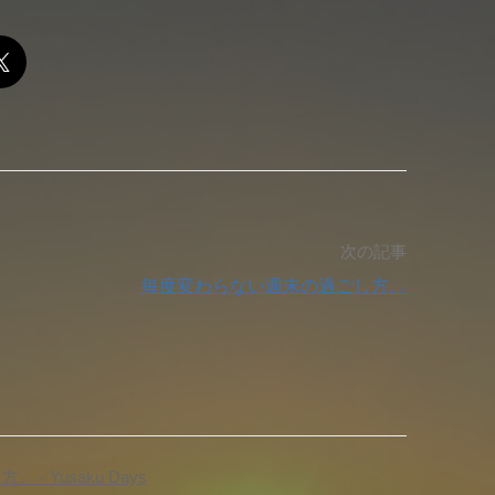
次の記事
毎度変わらない週末の過ごし方。
 Yusaku Days