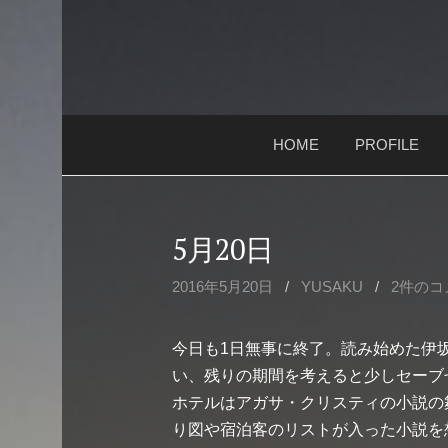
コ
ン
テ
ン
ツ
HOME
PROFILE
へ
ス
キ
ッ
5月20日
プ
2016年5月20日
/
YUSAKU
/
2件のコ
今日も1日無事に終了。読み始めた伊
い、残りの期間を考えると少しセーブ
ホテルはアガサ・クリスティの小説の
り図や宿泊客のリストが入った小説を