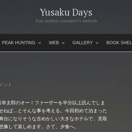
Yusaku Days
Just another wanderer's website
PEAK HUNTING
WEB
GALLERY
BOOK SHEL
メント
坂幸太郎のオー！ファーザーを半分以上読んでしま
せねば…とそんな事を考える。今回初めて泊まった
舞台になりそうな古めかしい大きなホテルで、見取
想像して楽しめます。さて、夕食へ。