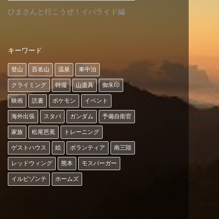
ひまさんと行こうぜ！イバライド編
キーワード
登山
百名山
温泉
車中泊
クライミング
特撮
山道具
御朱印
映画
読書
ポケモン
イベント
海外出張
スタバ
ガンダム
予備自衛官
家族
松尾芭蕉
トレーニング
ゲストハウス
絵
ボランティア
南三陸
レッドウィング
熊本
モスバーガー
イルビゾンテ
ホームズ