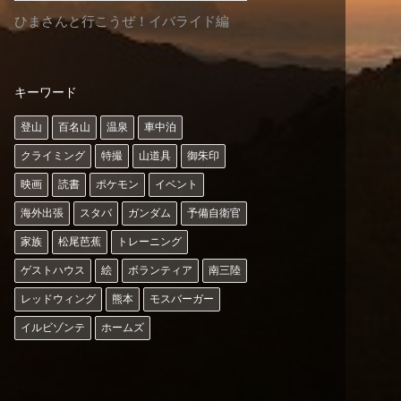
ひまさんと行こうぜ！イバライド編
キーワード
登山
百名山
温泉
車中泊
クライミング
特撮
山道具
御朱印
映画
読書
ポケモン
イベント
海外出張
スタバ
ガンダム
予備自衛官
家族
松尾芭蕉
トレーニング
ゲストハウス
絵
ボランティア
南三陸
レッドウィング
熊本
モスバーガー
イルビゾンテ
ホームズ