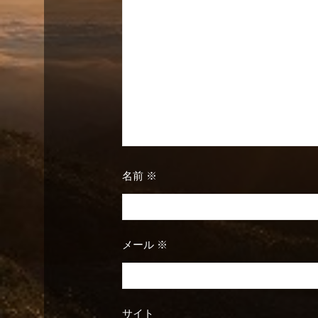
シ
ョ
ン
名前
※
メール
※
サイト