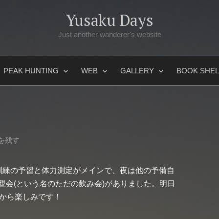
Yusaku Days
Just another wanderer's website
PEAK HUNTING
WEB
GALLERY
BOOK SHEL
を残す
訓練の予習と体力測定がメインで、夜は他の予備自
親会(という名のただの飲み会)がありました。明日
今から楽しみです！