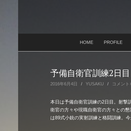
コ
ン
テ
ン
ツ
HOME
PROFILE
へ
ス
キ
ッ
予備自衛官訓練2日目
プ
2016年6月4日
/
YUSAKU
/
コメント
本日は予備自衛官訓練の2日目。射撃
衛官の方々や現職自衛官の方々との懇
は89式小銃の実射訓練と格闘訓練。