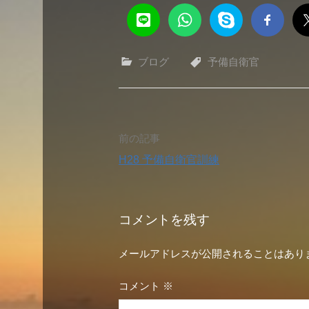
ブログ
予備自衛官
投
前の記事
H28 予備自衛官訓練
稿
ナ
コメントを残す
ビ
メールアドレスが公開されることはあり
ゲ
コメント
※
ー