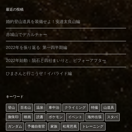
最近の投稿
婚約登山道具を装備せよ！安達太良山編
赤城山でデカルチャー
2022年を振り返る: 第一四半期編
2022年始動：隕石と四社まいりと、ビフォーアフター
ひまさんと行こうぜ！イバライド編
キーワード
登山
百名山
温泉
車中泊
クライミング
特撮
山道具
御朱印
映画
読書
ポケモン
イベント
海外出張
スタバ
ガンダム
予備自衛官
家族
松尾芭蕉
トレーニング