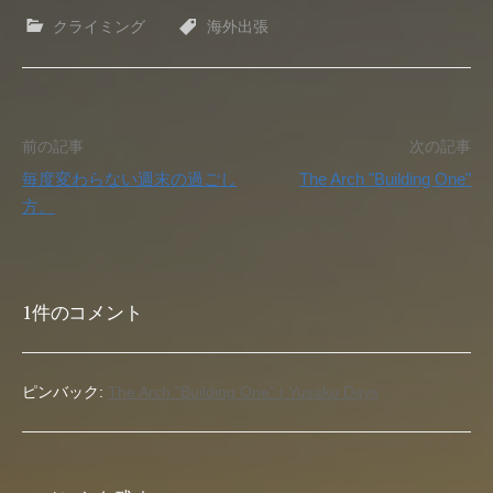
クライミング
海外出張
投
前の記事
次の記事
毎度変わらない週末の過ごし
The Arch "Building One"
稿
方。
ナ
ビ
1件のコメント
ゲ
ー
ピンバック:
The Arch "Building One" | Yusaku Days
シ
ョ