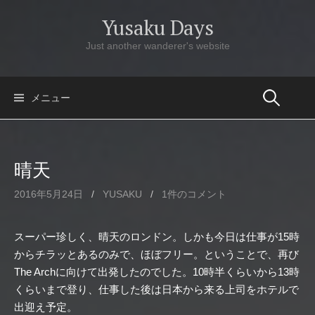
コ
Yusaku Days
ン
テ
Just another wanderer's website
ン
ツ
へ
メニュー
ス
キ
ッ
晴天
プ
2016年5月24日
/
YUSAKU
/
1件のコメント
スーパー珍しく、晴天のロンドン。しかも今日は仕事が15時
からチラッとあるのみで、ほぼフリー。ということで、再び
The Archに向けて出発したのでした。10時半くらいから13時
くらいまで登り、仕事した後は日本から来る上司をホテルで
出迎え予定。