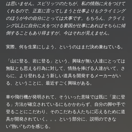
は思いません。スピリッツのたちが、私の情熱に火をつけて
くれるので、正直に言ってしまうと仕事よりもクライミング
のほうが今の自分にとっては大事です。もちろん、クライミ
ング以上に自分に火をつける要因が仕事にあればそちらに傾
倒することもあり得ますが、今はそれが見えません。
実際、何を生業にしよう、というのはまだ決め兼ねている。
「山に登る、岩に登る」という、興味が無い人達にとっては
無駄とも思える行為に対して、情熱を捧げる人達がいて、さ
らに、より登れるよう新しい道具を開発するメーカーがい
る、ということに、最近すごく興味がある。
車や飛行機が発明されて、そういった意味では既に「楽に登
る」方法が確立されているにもかかわらず、自分の脚や手で
登ることにこだわり、そのこだわる人たちに応えるために道
具が開発されていく。。。という部分に、説明のできな
い”熱い”ものを感じる。