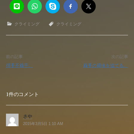
クライミング
クライミング
投
前の記事
次の記事
得手不得手。
両手の荷物を捨てる。
稿
ナ
1件のコメント
ビ
ゲ
さや
ー
2015年3月5日 1:10 AM