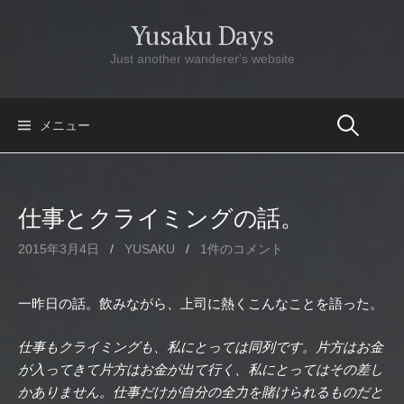
コ
Yusaku Days
ン
テ
Just another wanderer's website
ン
ツ
へ
メニュー
ス
キ
ッ
仕事とクライミングの話。
プ
2015年3月4日
/
YUSAKU
/
1件のコメント
一昨日の話。飲みながら、上司に熱くこんなことを語った。
仕事もクライミングも、私にとっては同列です。片方はお金
が入ってきて片方はお金が出て行く、私にとってはその差し
かありません。仕事だけが自分の全力を賭けられるものだと