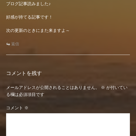
シ
ブログ記事読みました♪
ョ
好感が持てる記事です！
ン
次の更新のときにまた来ますよ～
返信
コメントを残す
メールアドレスが公開されることはありません。
※
が付いてい
る欄は必須項目です
コメント
※