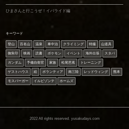
ひまさんと行こうぜ！イバライド編
キーワード
登山
百名山
温泉
車中泊
クライミング
特撮
山道具
御朱印
映画
読書
ポケモン
イベント
海外出張
スタバ
ガンダム
予備自衛官
家族
松尾芭蕉
トレーニング
ゲストハウス
絵
ボランティア
南三陸
レッドウィング
熊本
モスバーガー
イルビゾンテ
ホームズ
2022 All rights reserved.
yusakudays.com