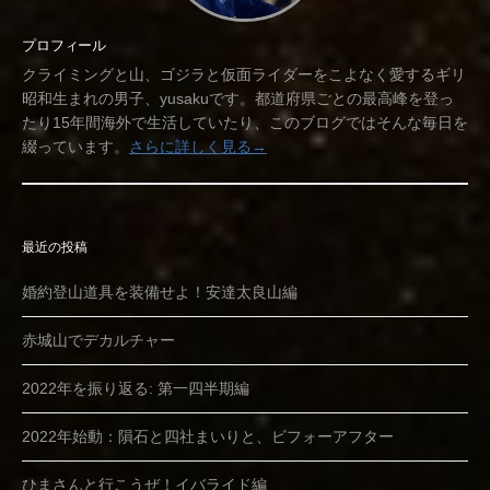
プロフィール
クライミングと山、ゴジラと仮面ライダーをこよなく愛するギリ
昭和生まれの男子、yusakuです。都道府県ごとの最高峰を登っ
たり15年間海外で生活していたり、このブログではそんな毎日を
綴っています。
さらに詳しく見る→
最近の投稿
婚約登山道具を装備せよ！安達太良山編
赤城山でデカルチャー
2022年を振り返る: 第一四半期編
2022年始動：隕石と四社まいりと、ビフォーアフター
ひまさんと行こうぜ！イバライド編