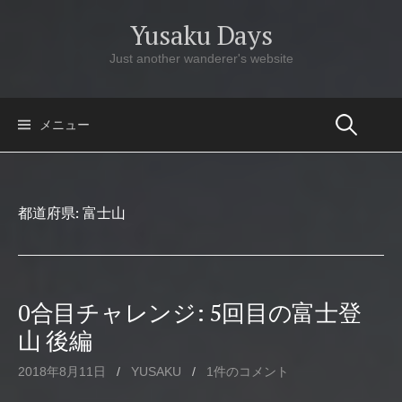
コ
Yusaku Days
ン
テ
Just another wanderer's website
ン
ツ
へ
メニュー
ス
キ
ッ
都道府県:
富士山
プ
0合目チャレンジ: 5回目の富士登
山 後編
2018年8月11日
/
YUSAKU
/
1件のコメント