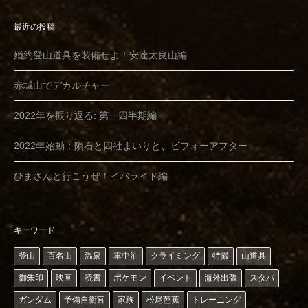
最近の投稿
婚約登山道具を装備せよ！安達太良山編
赤城山でデカルチャー
2022年を振り返る: 第一四半期編
2022年始動：隕石と四社まいりと、ビフォーアフター
ひまさんと行こうぜ！イバライド編
キーワード
登山
百名山
温泉
車中泊
クライミング
特撮
山道具
御朱印
映画
読書
ポケモン
イベント
海外出張
スタバ
ガンダム
予備自衛官
家族
松尾芭蕉
トレーニング