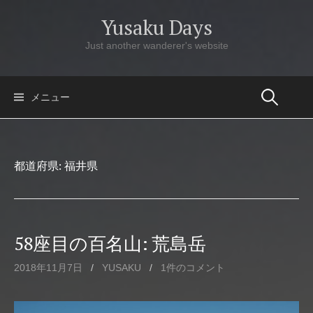
コ
Yusaku Days
ン
テ
Just another wanderer's website
ン
ツ
へ
メニュー
ス
キ
ッ
都道府県:
福井県
プ
58座目の百名山: 荒島岳
2018年11月7日
/
YUSAKU
/
1件のコメント