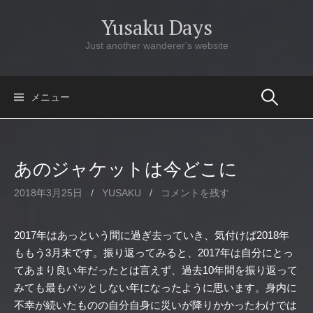
コ
Yusaku Days
ン
テ
Just another wanderer's website
ン
ツ
へ
メニュー
ス
キ
ッ
あのジャケットは今どこに
プ
2018年3月25日
/
YUSAKU
/
コメントを残す
2017年はあっという間に過ぎ去っていき、気付けば2018年
ももう3月末です。振り返ってみると、2017年は自分にとっ
てあまり良い年だったとは言えず、過去10年間を振り返って
みても最もパッとしない年になったように思います。身内に
不幸が続いたものの自分自身に災いが降りかかったわけでは