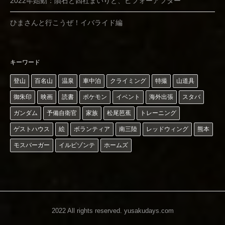
2022年始動：隕石と四社まいりと、ビフォーアフター
ひまさんと行こうぜ！イバライド編
キーワード
登山
百名山
温泉
車中泊
クライミング
特撮
山道具
御朱印
映画
読書
ポケモン
イベント
海外出張
スタバ
ガンダム
予備自衛官
家族
松尾芭蕉
トレーニング
ゲストハウス
絵
ボランティア
南三陸
レッドウィング
熊本
モスバーガー
イルビゾンテ
ホームズ
2022 All rights reserved.
yusakudays.com