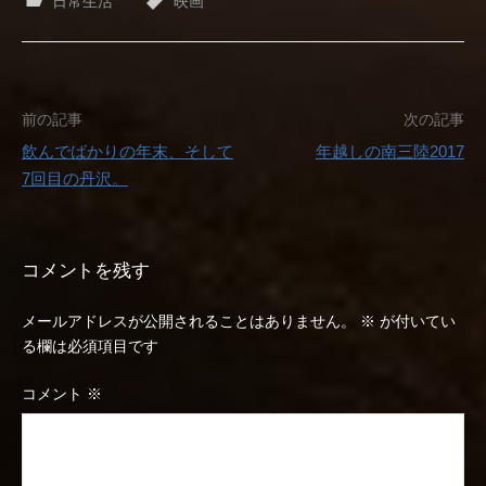
日常生活
映画
投
前の記事
次の記事
飲んでばかりの年末、そして
年越しの南三陸2017
稿
7回目の丹沢。
ナ
ビ
コメントを残す
ゲ
メールアドレスが公開されることはありません。
※
が付いてい
ー
る欄は必須項目です
シ
コメント
※
ョ