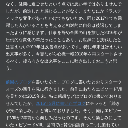
なく、健康に過ごせたという点では悪い年ではありませんで
したが、前進したと感じることがなく、またなにかドラステ
ィックな変化があったわけでもないため、同じ2017年でも飛
躍した人がいることを考えると相対的に自分は後退してしま
ったように感じます。仕事を辞め全国の山を旅した2016年が
圧倒的な変化の年だったこともあり、お世辞にも挑戦したと
は言えない2017年は反省点が多いです。特に年末は冴えない
出来事が多く、今更ながら心機一転2018年を再スタートさせ
るべく、後ろ向きな出来事をここに吐き出しておこうと思
う。
前回のブログ
を書いたあと、ブログに書いたとおりスターウ
ォーズの新作を見に行きました。前作にあたるエピソードVII
を見たのは2015年末。特に感想などはブログに書いておりま
せんでしたが、
2016年3月に書いたブログ
にチラッと「続き
が実に楽しみ。」と書いておりました。そう、俺はエピソー
ドVIIIが2年前から楽しみだったのです。そんな楽しみにして
いたエピソードVIII。世間では賛否両論真っ二つに割れてい