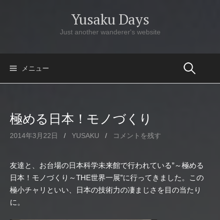
コ
Yusaku Days
ン
テ
Just another wanderer's website
ン
ツ
へ
メニュー
ス
キ
ッ
極める日本！モノづくり
プ
2014年3月22日
/
YUSAKU
/
コメントを残す
友達と、お台場の日本科学未来館で行われている”～極める
日本！モノづくり～THE世界一展”に行ってきました。この
極小チャリといい、日本の技術力の凄まじさを目の当たり
に。