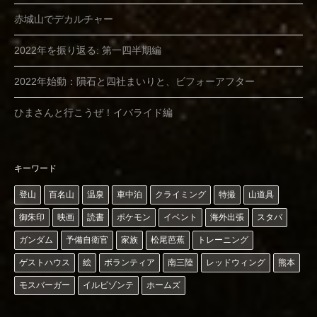
赤城山でデカルチャー
2022年を振り返る: 第一四半期編
2022年始動：隕石と四社まいりと、ビフォーアフター
ひまさんと行こうぜ！イバライド編
キーワード
登山
百名山
温泉
車中泊
クライミング
特撮
山道具
御朱印
映画
読書
ポケモン
イベント
海外出張
スタバ
ガンダム
予備自衛官
家族
松尾芭蕉
トレーニング
ゲストハウス
絵
ボランティア
南三陸
レッドウィング
熊本
モスバーガー
イルビゾンテ
ホームズ