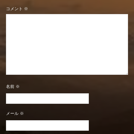
シ
コメント
※
ョ
ン
名前
※
メール
※