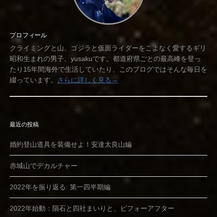
プロフィール
クライミングと山、ゴジラと仮面ライダーをこよなく愛するギリ
昭和生まれの男子、yusakuです。都道府県ごとの最高峰を登っ
たり15年間海外で生活していたり、このブログではそんな毎日を
綴っています。
さらに詳しく見る→
最近の投稿
婚約登山道具を装備せよ！安達太良山編
赤城山でデカルチャー
2022年を振り返る: 第一四半期編
2022年始動：隕石と四社まいりと、ビフォーアフター