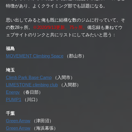
特徴があり、よくクライミング部でも話題になる。
思い出してみると俺も既に結構な数のジムに行っていて、そ
の数28ヶ所。
※2020/9/13更新、75ヶ所。
備忘録も兼ねてウ
ェブサイトのリンクと共にリストにしてみたいと思う：
福島
MOVEMENT Climbing Space
（郡山市）
埼玉
Climb Park Base Camp
（入間市）
LIMESTONE climbing club
（入間郡）
Energy
（春日部）
PUMP1
（川口）
千葉
Green Arrow
（津田沼）
Green Arrow
（海浜幕張）