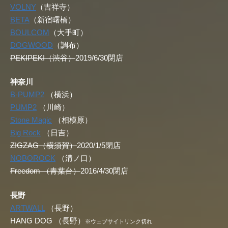
VOLNY
（吉祥寺）
BETA
（新宿曙橋）
BOULCOM
（大手町）
DOGWOOD
（調布）
PEKIPEKI（渋谷）
2019/6/30閉店
神奈川
B-PUMP2
（横浜）
PUMP2
（川崎）
Stone Magic
（相模原）
Big Rock
（日吉）
ZIGZAG（横須賀）
2020/1/5閉店
NOBOROCK
（溝ノ口）
Freedom （青葉台）
2016/4/30閉店
長野
ARTWALL
（長野）
HANG DOG （長野）
※ウェブサイトリンク切れ