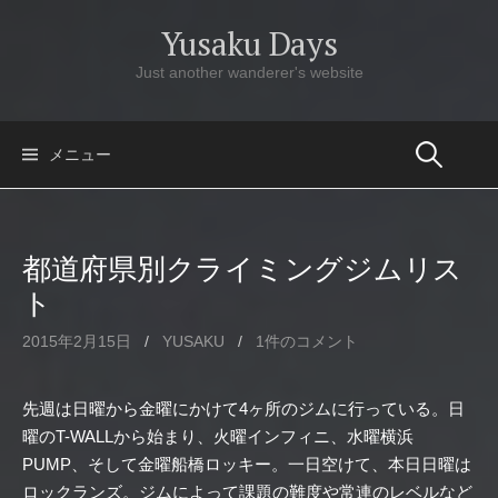
コ
Yusaku Days
ン
テ
Just another wanderer's website
ン
ツ
へ
メニュー
ス
キ
ッ
都道府県別クライミングジムリス
プ
ト
2015年2月15日
/
YUSAKU
/
1件のコメント
先週は日曜から金曜にかけて4ヶ所のジムに行っている。日
曜のT-WALLから始まり、火曜インフィニ、水曜横浜
PUMP、そして金曜船橋ロッキー。一日空けて、本日日曜は
ロックランズ。ジムによって課題の難度や常連のレベルなど