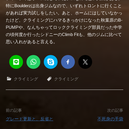
特にBoulderzは出身ジムなので、いずれトロントに行くこと
があれば実力試しをしたい。あと、ホームにはしていなかっ
たけど、クライミングにハマるきっかけになった秋葉原のB-
PUMPや、なんちゃってロッククライミング部員だった中学
の頃何度か行ったシドニーのClimb Fitも、他のジムに比べて
思い入れがあると言える。
クライミング
クライミング
投
前の記事
次の記事
グレード更新と、反省と
不死身の手袋
稿