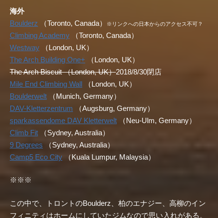
海外
Boulderz
（Toronto, Canada）
※リンクへの日本からのアクセス不可？
Climbing Academy
（Toronto, Canada）
Westway
（London, UK）
The Arch Building One+
（London, UK）
The Arch Biscuit （London, UK）
2018/8/30閉店
Mile End Climbing Wall
（London, UK）
Boulderwelt
（Munich, Germany）
DAV-Kletterzentrum
（Augsburg, Germany）
sparkassendome DAV Kletterwelt
（Neu-Ulm, Germany）
Climb Fit
（Sydney, Australia）
9 Degrees
（Sydney, Australia）
Camp5 Eco City
（Kuala Lumpur, Malaysia）
※※※
この中で、トロントのBoulderz、柏のエナジー、高柳のイン
フィニティはホームにしていたジムなので思い入れがある。