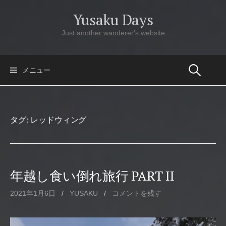
コ
Yusaku Days
ン
テ
Just another wanderer's website
ン
ツ
へ
メニュー
ス
キ
ッ
タグ:
レッドウィング
プ
年越し食い倒れ旅行 PART II
2021年1月6日
/
YUSAKU
/
コメントを残す