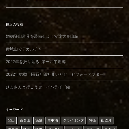
最近の投稿
婚約登山道具を装備せよ！安達太良山編
赤城山でデカルチャー
2022年を振り返る: 第一四半期編
2022年始動：隕石と四社まいりと、ビフォーアフター
ひまさんと行こうぜ！イバライド編
キーワード
登山
百名山
温泉
車中泊
クライミング
特撮
山道具