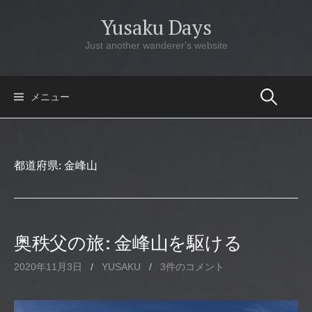
コ
Yusaku Days
ン
テ
Just another wanderer's website
ン
ツ
へ
メニュー
ス
キ
ッ
都道府県:
金峰山
プ
奥秩父の旅: 金峰山を駆ける
2020年11月3日
/
YUSAKU
/
3件のコメント