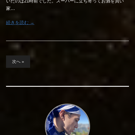
いたのは21時前でした。スーパーに立ち寄ってお酒を買い
家…
続きを読む →
投
次へ »
稿
の
ペ
ー
ジ
送
り