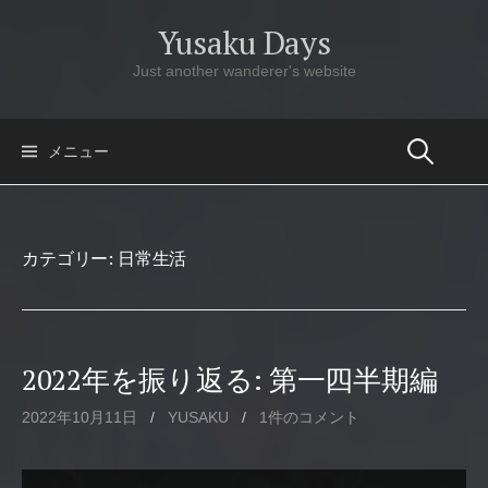
コ
Yusaku Days
ン
テ
Just another wanderer's website
ン
ツ
へ
メニュー
ス
キ
ッ
カテゴリー:
日常生活
プ
2022年を振り返る: 第一四半期編
2022年10月11日
/
YUSAKU
/
1件のコメント