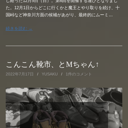
し経った12月5日（日）。第6回を開催する運びとなりまし
た。12月1日からどこに行くかと魔王とやり取りを続け、十
国峠など神奈川方面の候補があがり、最終的にムーミ…
続きを読む →
こんこん靴市、とMちゃん↑
2022年7月17日
/
YUSAKU
/
1件のコメント