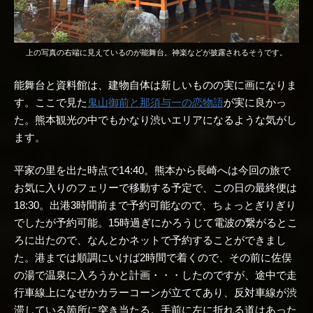
上の写真の右端に見えているのが能舞台。神楽などが披露されるそうです。
能舞台と資料館は、建物自体は新しいものの実に画になりま
す。ここで見た
鬼山御前と那須与一の恋物語
が実に良かっ
た。熊本観光の中でもかなり渋いエリアになるような気がし
ます。
平家の里を出た時点で14:40。熊本から長崎へは今回の旅で
お気に入りのフェリーで移動する予定で、この日の最終便は
18:30。出港3時間前まで予約可能なので、ちょっとぎりぎり
でしたが予約可能。15時過ぎにかろうじて電波の繋がるとこ
ろに出たので、なんとかネットで予約することができまし
た。港までは順調にいけば2時間で着くので、その前に佐俣
の湯で温泉に入ろうかと計画・・・したのですが、途中で走
行車線上になぜかカラーコーンが立ててあり、反対車線が渋
滞している箇所に突き当たる。手前に左に折れる道はあった