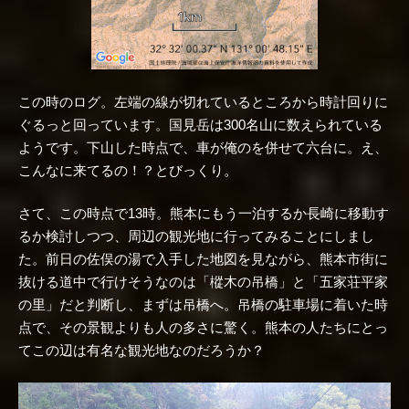
この時のログ。左端の線が切れているところから時計回りに
ぐるっと回っています。国見岳は300名山に数えられている
ようです。下山した時点で、車が俺のを併せて六台に。え、
こんなに来てるの！？とびっくり。
さて、この時点で13時。熊本にもう一泊するか長崎に移動す
るか検討しつつ、周辺の観光地に行ってみることにしまし
た。前日の佐俣の湯で入手した地図を見ながら、熊本市街に
抜ける道中で行けそうなのは「樅木の吊橋」と「五家荘平家
の里」だと判断し、まずは吊橋へ。吊橋の駐車場に着いた時
点で、その景観よりも人の多さに驚く。熊本の人たちにとっ
てこの辺は有名な観光地なのだろうか？