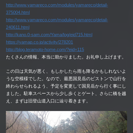
http://www.yamareco.com/modules/yamareco/detail-
375004.html
http://www.yamareco.com/modules/yamareco/detail-
240611.html
http://kano.0-sam.com/Yama/log/eid715.html
https://yamap.co.jp/activity/278201
http://blog.teramoto-home.com/?eid=115
たくさんの情報、本当に助かりました。お礼申し上げます。
この日は天気が悪く、もしかしたら雨も降るかもしれないよ
うな空模様でした。なので、最悪国見岳のピストンで山行を
終わらせられるよう、予定を変更して国見岳から行く事にし
ました。駐車スペースから少し歩くとゲート、さらに橋を越
え、まずは旧登山道入口に辿り着きます。