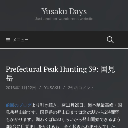
コ
Yusaku Days
ン
テ
Just another wanderer's website
ン
ツ
へ
メニュー
ス
キ
ッ
Prefectural Peak Hunting 39: 国見
プ
岳
2016年11月22日
/
YUSAKU
/
2件のコメント
前回のブログ
より引き続き、翌11月20日。熊本県最高峰・国
見岳登山編です。国見岳の登山口までは道の駅から2時間弱
もかかります。願わくば6:30くらいから登山開始できるよう
3時台に目覚ましをかけるも、全く起きられませんでした。