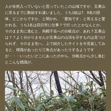
人が全然入っていないと思っていたこの山域ですが、五勇山
に至るまでに数組すれ違いました。うち1組は7、8名の団
体。どこからですか、と聞かれ、「愛知です」と答えると驚
かれる。うち1名は四日市に仕事？で行ったとかなんとか。
そのまま先に進むと、烏帽子岳への分岐点が。あれ？五勇山
は？？よく分かりませんが五勇山の山頂を示すものは見つけ
られず、そのまま先へ。上で紹介したサイトを今見返してみ
ると、標識があったり三角点があったりするようです
が・・・いったいどこにあったのやら。分岐点から少し進む
とこんな標識が。