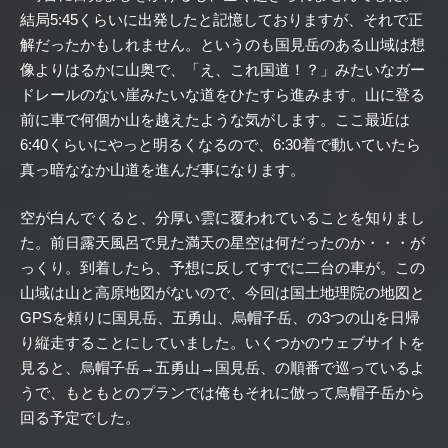
結局5:45くらいに出発したと記憶しておりますが、それで正
解だったかもしれません。というのも国見岳のある山域は想
像よりはるかに山奥で、「え、これ国道！？」みたいなガー
ドレールのない崖みたいな道をひたすら進みます。山に登る
前に車で何個か山を越えたような気がします。ここ最近は
6:40くらいにやっと明るくなるので、6:30着で動いていたら
真っ暗ななか山道を進んだ事になります。
空が白んでくると、分厚い雲に覆われていることを知りまし
た。前日露天風呂で見た満天の星空は何だったのか・・・が
っくり。到着したら、予想に反してすでに二台の車が。この
山域は山と高原地図がないので、今回は国土地理院の地図と
GPSを頼りに国見岳、五勇山、烏帽子岳、の3つの山を日帰
り縦走することにしていました。いくつかのウェブサイトを
見ると、烏帽子岳→五勇山→国見岳、の順番で巡っているよ
うで、もともとのプランでは俺もそれに倣って烏帽子岳から
回る予定でした。