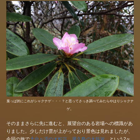
葉っぱ的にこれがシャクナゲ・・・？と思ってさっき調べてみたらやはりシャクナ
ゲ。
そのままさらに先に進むと、展望台のある岩場への標識があ
りました。少しだけ雲が上がっており景色は見れましたが、
今回の旅で
大台ヶ原の大蛇嵓
、
屋久島の太鼓岩
、という2ヶ