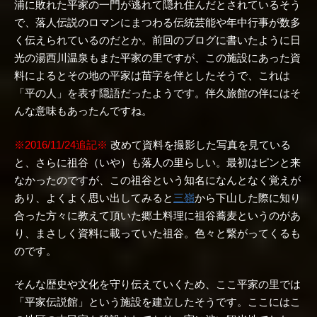
浦に敗れた平家の一門が逃れて隠れ住んだとされているそう
で、落人伝説のロマンにまつわる伝統芸能や年中行事が数多
く伝えられているのだとか。前回のブログに書いたように日
光の湯西川温泉もまた平家の里ですが、この施設にあった資
料によるとその地の平家は苗字を伴としたそうで、これは
「平の人」を表す隠語だったようです。伴久旅館の伴にはそ
んな意味もあったんですね。
※2016/11/24追記※
改めて資料を撮影した写真を見ている
と、さらに祖谷（いや）も落人の里らしい。最初はピンと来
なかったのですが、この祖谷という知名になんとなく覚えが
あり、よくよく思い出してみると
三嶺
から下山した際に知り
合った方々に教えて頂いた郷土料理に祖谷蕎麦というのがあ
り、まさしく資料に載っていた祖谷。色々と繋がってくるも
のです。
そんな歴史や文化を守り伝えていくため、ここ平家の里では
「平家伝説館」という施設を建立したそうです。ここにはこ