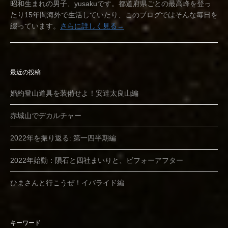
昭和生まれの男子、yusakuです。都道府県ごとの最高峰を登っ
たり15年間海外で生活していたり、このブログではそんな毎日を
綴っています。
さらに詳しく見る→
最近の投稿
婚約登山道具を装備せよ！安達太良山編
赤城山でデカルチャー
2022年を振り返る: 第一四半期編
2022年始動：隕石と四社まいりと、ビフォーアフター
ひまさんと行こうぜ！イバライド編
キーワード