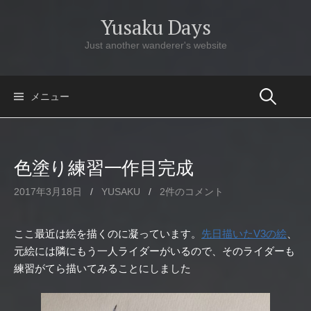
コ
Yusaku Days
ン
テ
Just another wanderer's website
ン
ツ
へ
メニュー
ス
キ
ッ
色塗り練習一作目完成
プ
2017年3月18日
/
YUSAKU
/
2件のコメント
ここ最近は絵を描くのに凝っています。
先日描いたV3の絵
、
元絵には隣にもう一人ライダーがいるので、そのライダーも
練習がてら描いてみることにしました