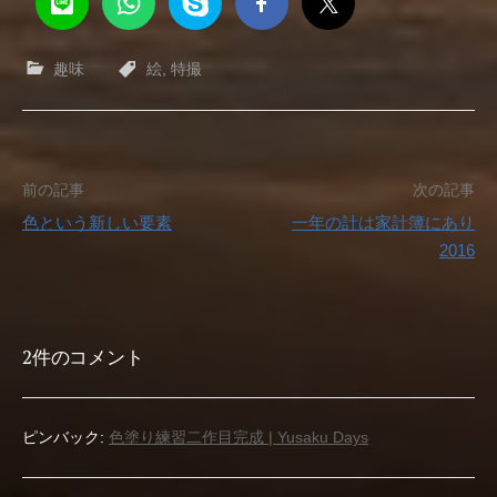
趣味
絵
,
特撮
投
前の記事
次の記事
色という新しい要素
一年の計は家計簿にあり
稿
2016
ナ
ビ
2件のコメント
ゲ
ー
ピンバック:
色塗り練習二作目完成 | Yusaku Days
シ