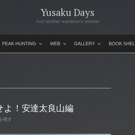
Yusaku Days
Just another wanderer's website
PEAK HUNTING
WEB
GALLERY
BOOK SHEL
せよ！安達太良山編
を残す