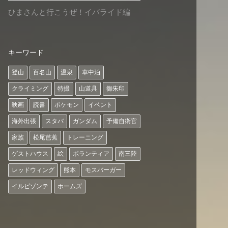
ひまさんと行こうぜ！イバライド編
キーワード
登山
百名山
温泉
車中泊
クライミング
特撮
山道具
御朱印
映画
読書
ポケモン
イベント
海外出張
スタバ
ガンダム
予備自衛官
家族
松尾芭蕉
トレーニング
ゲストハウス
絵
ボランティア
南三陸
レッドウィング
熊本
モスバーガー
イルビゾンテ
ホームズ