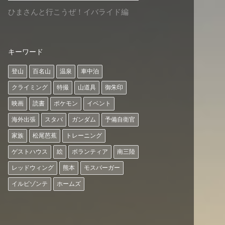
ひまさんと行こうぜ！イバライド編
キーワード
登山
百名山
温泉
車中泊
クライミング
特撮
山道具
御朱印
映画
読書
ポケモン
イベント
海外出張
スタバ
ガンダム
予備自衛官
家族
松尾芭蕉
トレーニング
ゲストハウス
絵
ボランティア
南三陸
レッドウィング
熊本
モスバーガー
イルビゾンテ
ホームズ