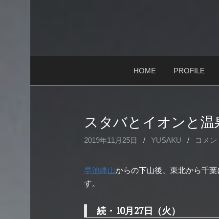
コ
ン
テ
ン
ツ
HOME
PROFILE
へ
ス
キ
ッ
スタバとイオンと温
プ
2019年11月25日
/
YUSAKU
/
コメン
早池峰山
からの下山後、東北から千葉
す。
続・10月27日（火）