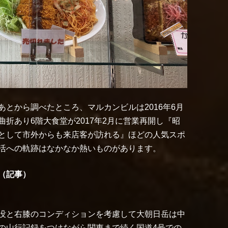
とから調べたところ、マルカンビルは2016年6月
折あり6階大食堂が2017年2月に営業再開し『昭
として市外からも来店客が訪れる』ほどの人気スポ
活への軌跡はなかなか熱いものがあります。
（記事）
没と右膝のコンディションを考慮して大朝日岳は中
の山行記録をつけながら関東まで続く国道4号での