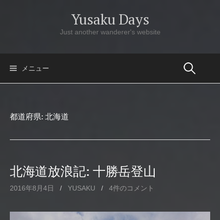
コ
Yusaku Days
ン
テ
Just another wanderer's website
ン
ツ
へ
メニュー
ス
キ
ッ
都道府県:
北海道
プ
北海道放浪記: 十勝岳登山
2016年8月4日
/
YUSAKU
/
4件のコメント