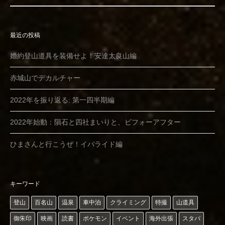
最近の投稿
婚約登山道具を装備せよ！安達太良山編
赤城山でデカルチャー
2022年を振り返る: 第一四半期編
2022年始動：隕石と四社まいりと、ビフォーアフター
ひまさんと行こうぜ！イバライド編
キーワード
登山
百名山
温泉
車中泊
クライミング
特撮
山道具
御朱印
映画
読書
ポケモン
イベント
海外出張
スタバ