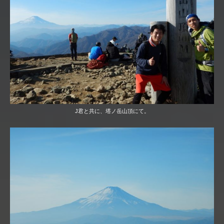
J君と共に、塔ノ岳山頂にて。