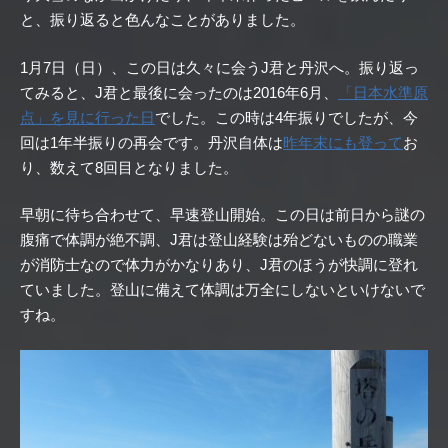
と、振り返ると色んなことがありました。
1月7日（日）、この日は久々に会うJ君と丹沢へ。振り返っ
てみると、J君と最後に会ったのは2016年6月、
「日本水準原
点」を見に行った日
でした。この時は4年振りでしたが、今
回は1年半振りの再会です。丹沢自体は
昨年末にも登って
お
り、数えて8回目となりました。
早朝に待ち合わせて、早速登山開始。この日は前日から謎の
腹痛で体調が絶不調、J君は登山経験は殆どないものの職業
が消防士なので体力がかなりあり、J君のほうが快調に登れ
ていました。登山に備えて体調は万全にしないといけないで
すね。