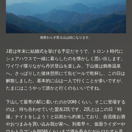
相変わらず富士山は絵になります。
J君は年末に結婚式を挙げる予定だそうで、トロント時代に
シェアハウスで一緒に暮らしたのを懐かしく思い出します。
ワイワイ喋りながら丹沢登山を楽しみ、下山後は鶴巻温泉
へ。さっぱりした後休憩所にて缶ビールで乾杯し、この日は
解散しました。基本的に山は一人で行くことが多いですが、
たまにはこうやって誰かと行くのもいいですね。
下山して最寄の駅に着いたのが20時くらい。そこに登場する
のは、待ち合わせていた盟友Z氏です。Z氏とはこの日「特
撮」ナイトをしよう！と以前から約束しており、合流後お酒
やおつまみを買い込み我が家へ。到着早々、仮面ライダーや
ウルトラマンを朝5時くらいまで酒を呑みながらひたすら見