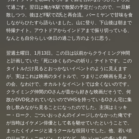
て過ごす。翌日は俺がK駅で散髪の予定だったので、一旦解
散しつつ、後ほどF駅でZ氏と再合流。バーミヤンで甘味を食
しながらひたすら語らいました。山に登り、下山後は朝まで
特撮ナイト。アウトドアからインドアまで振り切っている、
なんとも自分らしい休日の過ごし方のように思う。
翌週土曜日、1月13日。この日は以前からクライミング仲間
と計画していた「死にゆくものへの祈り」ナイトです。この
タイトルだけ見るとおっかないイベントのように見えます
が、実はこれは映画のタイトルで、つまりこの映画を見よう
の会、なわけで、オカルトなイベントでは全くないのです。
クライミング仲間のOさんが昔から好きな映画だそうで、何
故かDVD化されていないのでVHSを持っているOさん宅に集
合し飲みながら見ることになったのでした。主演はミッキ
ー・ローク、ごついおっさんのイメージしかなかった俺です
が当時はイケメン俳優として名を馳せていたということで、
まったくイメージと違うクールな役回りでした。他、若い頃
のリーアム・ニーソン、などなど。渋いシーンの多い名作