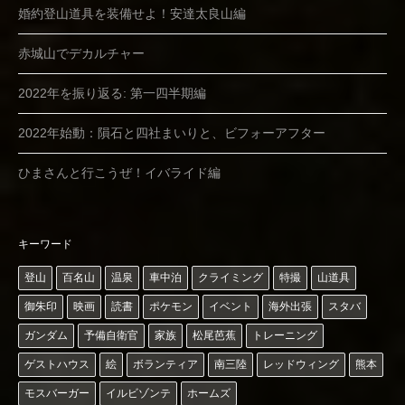
婚約登山道具を装備せよ！安達太良山編
赤城山でデカルチャー
2022年を振り返る: 第一四半期編
2022年始動：隕石と四社まいりと、ビフォーアフター
ひまさんと行こうぜ！イバライド編
キーワード
登山
百名山
温泉
車中泊
クライミング
特撮
山道具
御朱印
映画
読書
ポケモン
イベント
海外出張
スタバ
ガンダム
予備自衛官
家族
松尾芭蕉
トレーニング
ゲストハウス
絵
ボランティア
南三陸
レッドウィング
熊本
モスバーガー
イルビゾンテ
ホームズ