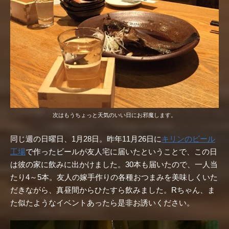
次はもうちょっと天気のいい日にお邪魔します。
同じ週の日曜日、1月28日。昨年11月26日に
キリンのビール
工場
で作ったビールが友人宅に届いたということで、この日
は彼の家に飲みに出かけました。30本も届いたので、一人当
たり4～5本。友人の嫁手作りの各種おつまみを美味しくいた
だきながら、真昼間からひたすら飲みました。Rちゃん、ま
た似たようなイベントあったら是非お誘いください。