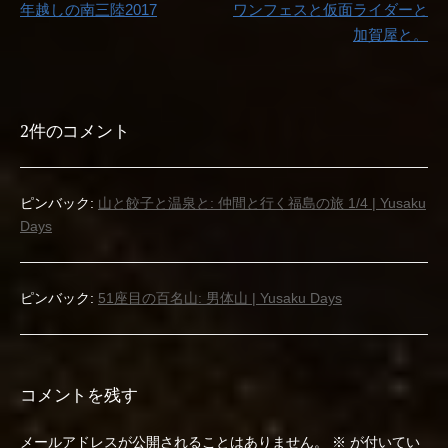
年越しの南三陸2017
ワンフェスと仮面ライダーと
稿
加賀屋と。
ナ
ビ
2件のコメント
ゲ
ー
ピンバック:
山と餃子と温泉と: 仲間と行く福島の旅 1/4 | Yusaku
Days
シ
ョ
ピンバック:
51座目の百名山: 男体山 | Yusaku Days
ン
コメントを残す
メールアドレスが公開されることはありません。
※
が付いてい