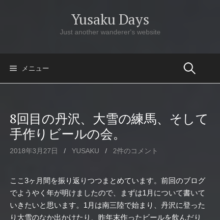
コ
Yusaku Days
ン
テ
Just another wanderer's website
ン
ツ
へ
メニュー
ス
キ
ッ
8回目の丹沢、大雪の練馬、そして
プ
手作りビールの会。
2018年3月27日
/
YUSAKU
/
2件のコメント
ここ3ヶ月間を振り返りつつまとめています。前回のブログ
でようやく年が明けましたので、まずは1月について書いて
いきたいと思います。1月は南三陸で始まり、丹沢に登った
り大雪のなか出かけたり、昨年末作ったビールを飲んだり