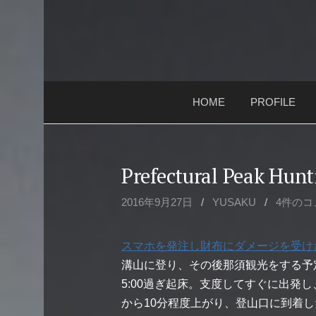
コ
ン
テ
ン
ツ
HOME
PROFILE
へ
ス
キ
ッ
Prefectural Peak Hu
プ
2016年9月27日
/
YUSAKU
/
4件のコ
スマホを発注し財布にダメージを受け
溝山に登り、その後那須観光をする予定
5:00過ぎ起床。支度してすぐに出発
から10分程度上がり、登山口に到着した