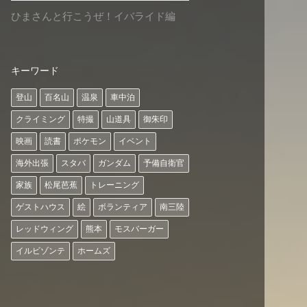
ひまさんと行こうぜ！イバライド編
キーワード
登山
百名山
温泉
車中泊
クライミング
特撮
山道具
御朱印
映画
読書
ポケモン
イベント
海外出張
スタバ
ガンダム
予備自衛官
家族
松尾芭蕉
トレーニング
ゲストハウス
絵
ボランティア
南三陸
レッドウィング
熊本
モスバーガー
イルビゾンテ
ホームズ