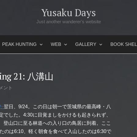
Yusaku Days
Just another wanderer's website
PEAK HUNTING
WEB
GALLERY
BOOK SHEL
nting 21: 八溝山
メント
た
翌日、9/24。この日は朝一で茨城県の最高峰・八
でした。4:30に目覚ましをかけるも起きられず、
し、登山口に至る林道への入り口の鳥居に到着。ここ
のは6:10、軽く朝食を食べて入山したのは6:30で