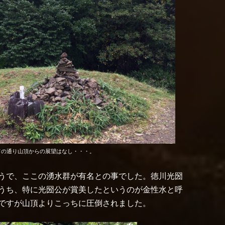
ての通り山頂からの展望はなし・・・。
うで、ここの湧水群が有名との事でした。徳川光圀
うち、特に光圀公が賞美したというのが金性水と呼
ですが山頂よりこっちに圧倒されました。