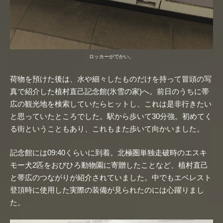
ロッカーがでかい。
荷物を預けた後は、水や細々したものだけを持って冒頭の写
真で紹介した植村直己記念館(氷雪の家)へ。前日のうちに帯
広の観光地を検索していたらヒットし、これは是非行きたい
と思っていたところでした。駅から歩いて30分強。初めてく
る街ということもあり、これもまた歩いて向かいました。
記念館には09:40くらいに到着。北極圏単独走破時のエスキ
モー犬2匹をおびひろ動物園に寄贈したことなど、植村直己
と帯広のつながりが紹介されていました。中でもエベレスト
登頂時に使用した実際の装備が見られたのには心躍りまし
た。