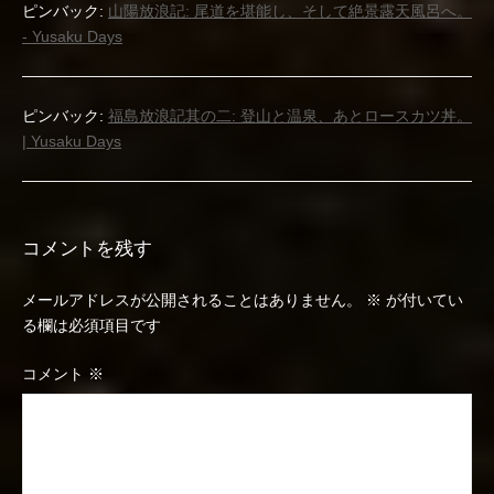
ピンバック:
山陽放浪記: 尾道を堪能し、そして絶景露天風呂へ。
ン
- Yusaku Days
ピンバック:
福島放浪記其の二: 登山と温泉、あとロースカツ丼。
| Yusaku Days
コメントを残す
メールアドレスが公開されることはありません。
※
が付いてい
る欄は必須項目です
コメント
※