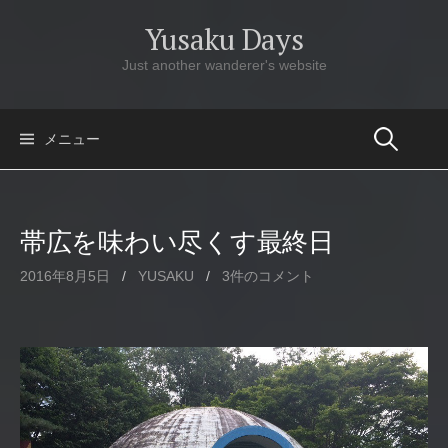
コ
Yusaku Days
ン
テ
Just another wanderer's website
ン
ツ
へ
メニュー
ス
キ
ッ
帯広を味わい尽くす最終日
プ
2016年8月5日
/
YUSAKU
/
3件のコメント