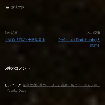
放浪の旅
投
前の記事
次の記事
北海道放浪記: 十勝岳登山
Prefectural Peak Hunting 5:
稿
愛宕山
ナ
ビ
3件のコメント
ゲ
ー
ピンバック:
福島放浪記其の二: 登山と温泉、あとロースカツ丼。
- Yusaku Days
シ
ョ