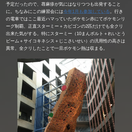
予定だったので、蕁麻疹が気にはなりつつも出発すること
に。ちなみにこの練習会には
今年1月も参加している
。行き
の電車ではここ最近ハマっていたポケモン赤にてポケモンリ
ーグ制覇、正直スターミー＋カビゴンの2匹だけでも全クリ
出来た気がする。特にスターミー（10まんボルト＋れいとう
ビーム＋サイコキネシス＋じこさいせい）の汎用性の高さは
異常。全クリしたことで一旦ポケモン熱は収まる。