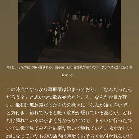
4階という名の踊り場へ通される。山小屋っぽい雰囲気で悪くない。多少高めだけど飯が美
味かった。
この時点ですっかり蕁麻疹は治まっており、「なんだったん
だろう？」と思いつつ飲み始めたところ、なんだか目が痒
い。最初は無意識だったものの徐々に「なんか凄く痒いぞ」
と気付き、触れてみると瞼＋涙袋が腫れている感じが。どれ
だけ腫れているのかよく分からないので、トイレに行ったつ
いでに鏡で見てみると結構な勢いで腫れている。恥ずかしい
顔になっていたものの店内は薄暗くおそらく気付かれないだ