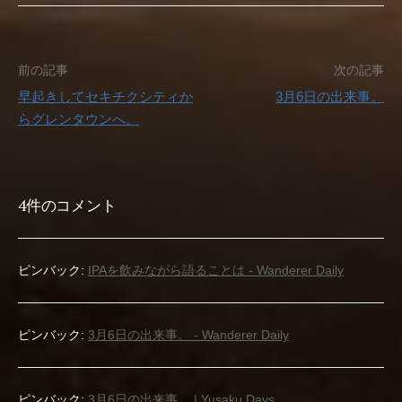
投
前の記事
次の記事
早起きしてセキチクシティか
3月6日の出来事。
稿
らグレンタウンへ。
ナ
ビ
4件のコメント
ゲ
ー
ピンバック:
IPAを飲みながら語ることは - Wanderer Daily
シ
ョ
ピンバック:
3月6日の出来事。 - Wanderer Daily
ン
ピンバック:
3月6日の出来事。 | Yusaku Days