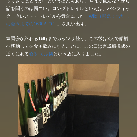
ってみてはどうか？という提案もあり、やはり色んな人から
話を聞くのは面白い。ロングトレイルといえば、パシフィッ
ク・クレスト・トレイルを舞台にした「
Wild（邦題：わたし
に会うまでの1600キロ）
」を思い出す。
練習会が終わる16時までガッツリ登り、この後は3人で船橋
へ移動して夕食＋飲みにすることに。この日は京成船橋駅の
近くにある
心や くふ楽
という店に入りました。