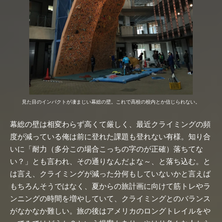
見た目のインパクトが凄まじい幕総の壁。これで高校の校内とか信じられない。
幕総の壁は相変わらず高くて厳しく、最近クライミングの頻
度が減っている俺は前に登れた課題も登れない有様。知り合
いに「耐力（多分この場合こっちの字のが正確）落ちてな
い？」とも言われ、その通りなんだよな～、と落ち込む。と
は言え、クライミングが減った分何もしていないかと言えば
もちろんそうではなく、
夏からの旅計画
に向けて筋トレやラ
ンニングの時間を増やしていて、クライミングとのバランス
がなかなか難しい。旅の後はアメリカのロングトレイルをや