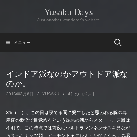
コ
Yusaku Days
ン
テ
Just another wanderer's website
ン
ツ
へ
メニュー
ス
キ
ッ
インドア派なのかアウトドア派な
プ
のか。
2016年3月8日
/
YUSAKU
/
4件のコメント
3/5（土）、この日は寝てる間に発生したと思われる腕の蕁
麻疹の刺激で目覚めるという最悪の朝からスタート。原因は
不明で、この時点では前夜にウルトラマンネクサスを見なが
ら食べたナッツ類（アーモンド＋クルミ）かな？くらいの認