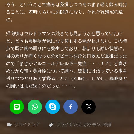
ろう、ということで痒みは我慢しつつそのまま軽く飲み続け
ることに。20時くらいにお開きになり、それぞれ帰宅の途
に。
帰宅後はウルトラマンの続きでも見ようかと思っていたけ
ど、どうも蕁麻疹が気になり何もする気が起きない。この時
点で既に腕の周りにも発生しており、朝よりも酷い状態に。
目の周りが痒くなったのがビールをひと口飲んだ直後だった
ので「まさかアルコールアレルギー発症・・・！？」と青ざ
めながら軽く蕁麻疹について調べ、翌朝には治っている事を
祈りつつとりあえず寝ることに（21時）。しかし、蕁麻疹と
の闘いはまだ続くのだった・・・。
クライミング
クライミング
,
ポケモン
,
特撮