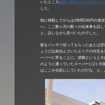
いたところ
福島で訪れたエクセルシオ
した。
柏に移動してからは1時間100円の激
へ。ここ数ヶ月の数々の出来事を話し
と、話しながら気づいたのでした。
髪をバッサリ切ってもらったあとは翌
ょうど以前住んでいたエリアの付近を
ーパーに寄ることに。望郷というと大
のように通っていたスーパーに2ヶ月
はここを住処にしていたのだな、と、