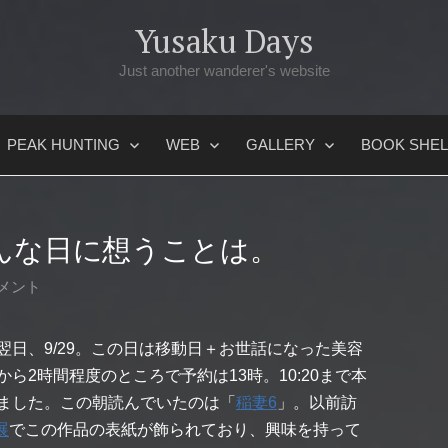
Yusaku Days
Just another wanderer's website
PEAK HUNTING
WEB
GALLERY
BOOK SHEL
んな日に想うことは。
メント
翌日、9/29。この日は移動日＋お世話になった美容
ら2時間程度のところで予約は13時。10:20まで本
ました。この朝読んでいたのは「
稲妻6
」。以前訪
展
でこの作品の表紙が飾られており、興味を持って