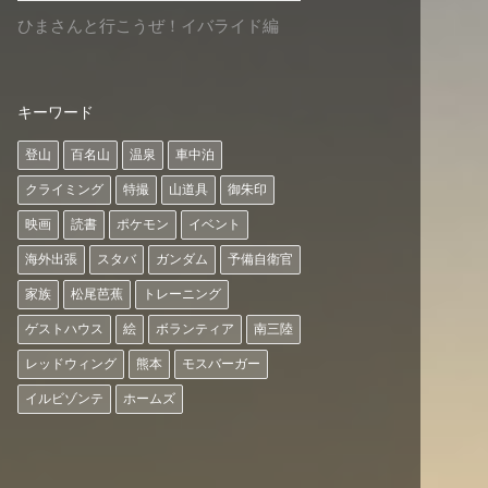
ひまさんと行こうぜ！イバライド編
キーワード
登山
百名山
温泉
車中泊
クライミング
特撮
山道具
御朱印
映画
読書
ポケモン
イベント
海外出張
スタバ
ガンダム
予備自衛官
家族
松尾芭蕉
トレーニング
ゲストハウス
絵
ボランティア
南三陸
レッドウィング
熊本
モスバーガー
イルビゾンテ
ホームズ