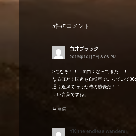
稿
ナ
3件のコメント
ビ
ゲ
白井ブラック
ー
2016年10月7日 8:06 PM
シ
>進むぞ！！！面白くなってきた！！
ョ
なるほど！国道を自転車で走っていて30
通り過ぎて行った時の感覚だ！！
ン
いい言葉ですね。
返信
YK the endless wanderer