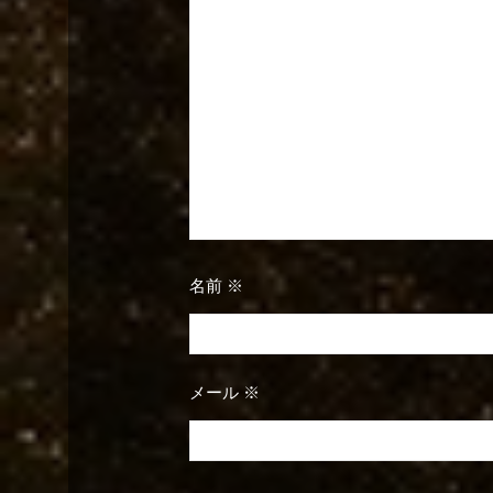
名前
※
メール
※