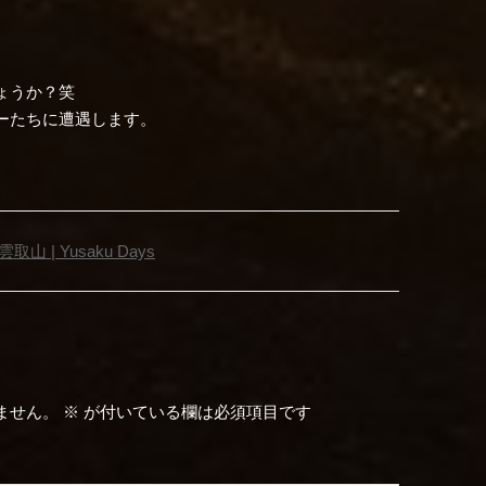
ょうか？笑
ーたちに遭遇します。
4: 雲取山 | Yusaku Days
ません。
※
が付いている欄は必須項目です