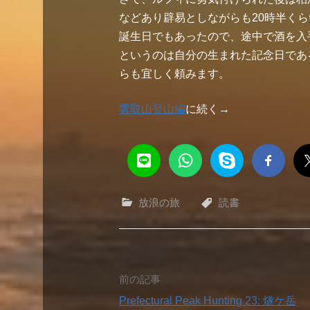
などあり辟易としながらも20時半くら
誕生日でもあったので、途中で酒を入
というのは自分の生まれた記念日であ
らも宜しく頼みます。
雲取山登山編
に続く→
放浪の旅
読書
投
前の記事
Prefectural Peak Hunting 23: 燧ケ岳