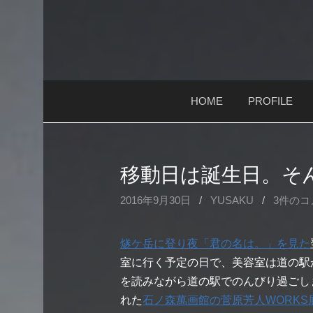
コ
ン
テ
ン
ツ
HOME
PROFILE
へ
ス
キ
ッ
移動日は誕生日。そ
プ
2016年9月30日
/
YUSAKU
/
3件のコ
燧ケ岳に登り夜「君の名は。」を見た
室に行く予定の日で、美容室は道の駅か
を読みながら道の駅でのんびり過ごし
れた
石ノ森萬画館の菅原芳人WORKS