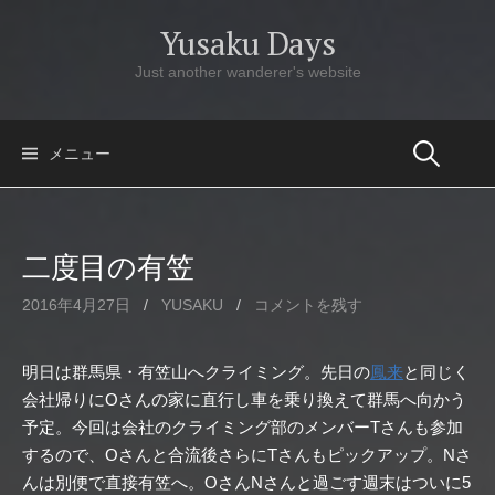
コ
Yusaku Days
ン
テ
Just another wanderer's website
ン
ツ
へ
メニュー
ス
キ
ッ
二度目の有笠
プ
2016年4月27日
/
YUSAKU
/
コメントを残す
明日は群馬県・有笠山へクライミング。先日の
鳳来
と同じく
会社帰りにOさんの家に直行し車を乗り換えて群馬へ向かう
予定。今回は会社のクライミング部のメンバーTさんも参加
するので、Oさんと合流後さらにTさんもピックアップ。Nさ
んは別便で直接有笠へ。OさんNさんと過ごす週末はついに5