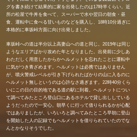
グを書き続けて結果的に家を出発したのは17時半くらい。近
所の松屋で牛丼を食べて、スーパーで水や翌日の朝食・昼
食、運転中に食べる甘いものなどを購入し、18時10分過ぎに
本格的に車坂峠方面に向け出発しました。
車坂峠への道は半分以上高妻山への道と同じ。2019年は同じ
ようなエリアばかり攻めた年となりました。出発前に少しあ
わただしく用意したからかヘルメットを忘れたことに運転中
に気がつき青ざめます。ヘルメットは必携ではありません
が、噴火警戒レベルが引き下げられたばかりの山に入るのに
ヘルメット無しというのは心許なさ過ぎます。22時40分くら
いにこの日の目的地である道の駅に到着。ヘルメットについ
て調べてみたところ登山口にあるホテルで貸し出ししている
ようだったので一安心。朝早くに行って借りられるかが心配
ではありましたが、いろいろと調べてみたところ早朝に登山
を開始した人の記録でもヘルメットを借りられていたのでな
んとかなりそうでした。