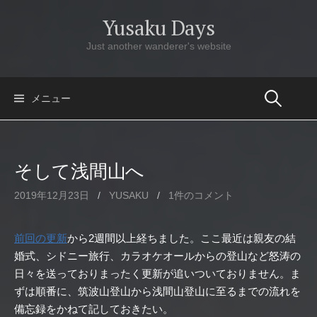
コ
Yusaku Days
ン
テ
Just another wanderer's website
ン
ツ
へ
メニュー
ス
キ
ッ
そして浅間山へ
プ
2019年12月23日
/
YUSAKU
/
1件のコメント
前回の更新
から2週間以上経ちました。ここ最近は親友の結
婚式、シドニー旅行、カラオケオールからの登山など怒涛の
日々を送っておりまったく更新が追いついておりません。ま
ずは順番に、筑波山登山から浅間山登山に至るまでの流れを
備忘録をかねて記しておきたい。