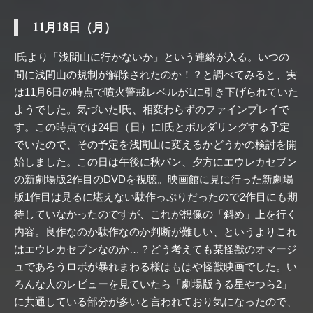
11月18日（月）
I氏より「浅間山に行かないか」という連絡が入る。いつの
間に浅間山の規制が解除されたのか！？と調べてみると、実
は11月6日の時点で噴火警戒レベルが1に引き下げられていた
ようでした。気づいたI氏、相変わらずのファインプレイで
す。この時点では24日（日）にI氏とボルダリングする予定
でいたので、その予定を浅間山に変えるかどうかの検討を開
始しました。この日は午後に秋パン、夕方にエウレカセブン
の新劇場版2作目のDVDを視聴。映画館に見に行った新劇場
版1作目は見るに堪えない駄作っぷりだったので2作目にも期
待していなかったのですが、これが想像の「斜め」上を行く
内容。良作なのか駄作なのか判断が難しい、というよりこれ
はエウレカセブンなのか…？どう考えても某怪獣のオマージ
ュであろうロボが暴れまわる様はもはや怪獣映画でした。い
ろんな人のレビューを見ていたら「劇場版うる星やつら2」
に共通している部分が多いと言われており気になったので、