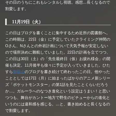
その日のうちにこれもレンタルし視聴。感想…長くなるので
割愛します。
11月19日（火）
この日はブログを書くことに集中するため近所の図書館へ。
この時期は、22日（金）に予定していたクライミング仲間の
Oさん、Nさんとの外岩計画について天気予報が安定しない
ので場所決めに難航していました。22日の計画を立てつつ、
この日は30日（土）の「先生最終日（仮）お疲れ様会」の開
催も決定。11月後半も徐々に予定が入っていきました。ひた
すら
御嶽山
のブログを書き続けて終わったこの日。他やった
こととしては17日（月）に始まったばかりのアニメ新シリー
ズ「ポケットモンスター」の第1話を見たことくらいだろう
か…。ガルーラへのなつき進化という設定はうまい！と思い
つつも、舞台がカントー地方で野生のピチューからの進化と
いうのには違和感を感じる。…と、書き始めると長くなるの
で割愛します。