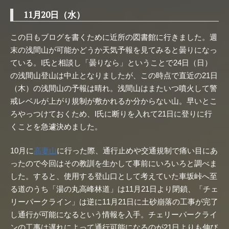
11月20日（水）
この日もブログを書くために近所の図書館に行きました。週
末の浅間山が可能かどうか天気予報を見てみると曇りになっ
ている。I氏と相談し「曇りなら」ということで24日（日）
の浅間山登山は中止となりましたが、この時点で直近の21日
（木）の浅間山の予報は晴れ。浅間山はまたいつ噴火して警
戒レベルが上がり規制が敷かれるか分からない山。早いとこ
ろやっつけておくため、I氏に断りを入れて21日に登りに行
くことを急遽決めました。
10月に
高妻山
に行った際、通行止めや交通規制で痛い目にあ
ったので今回はその教訓を生かして事前にいろいろと調べま
した。すると、使用する登山口として考えていた車坂峠へ至
る道のうち「湯の丸高峰林道」は11月21日より閉鎖、「チェ
リーパークライン」は逆に11月21日に土砂崩落の工事が完了
し通行が可能になるという情報を入手。チェリーパークライ
ンの工事は遅れによって通行可能になるのが21日よりも伸び