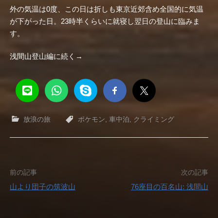
外の気温は0度、この日は折しも東京近郊含め全国的に気温
が下がった日。23時半くらいに就寝し翌日の登山に臨みま
す。
浅間山登山編に続く→
放浪の旅
ポケモン
,
車中泊
,
クライミング
投
前の記事
次の記事
山より団子の筑波山
76座目の百名山: 浅間山
稿
ナ