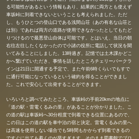
る可能性があるという情報もあり、結果的に両方とも使えず
車坂峠に到着できないということも考えられました。ただ
し、もうひとつの登山口である浅間山荘（あの有名な山荘と
は別）であれば両方の道路が使用できなかったとしてもたど
りつけるので最悪登山自体は可能です。とはいえ、当日の朝
右往左往したくなかったので小諸の役所に電話して状況を聞
いてみることにしました。13時過ぎ。記憶では土木課かどこ
かへ繋げていただき、事情を話したところチェリーパークラ
インは21日に開通する予定で、また午前6時くらいでもすで
に通行可能になっているという確約を得ることができまし
た。これで安心して出発することができます。
いろいろと調べてみたところ、車坂峠の手前20kmの地点に
「道の駅・雷電くるみの里」があることが分かりました。こ
の道の駅は車坂峠へ30分程度で到着できる位置にあるので、
この日はこの道の駅を車中泊の宿と決定。雷電くるみの里へ
は高速を使用しない場合でも5時間もかからず到着できるの
ですぐに出ても着くのが早すぎます。そのまま図書館でブロ