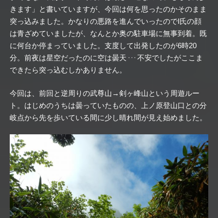
きます」と書いていますが、今回は何を思ったのかそのまま
突っ込みました。かなりの悪路を進んでいったのでI氏の顔
は青ざめていましたが、なんとか奥の駐車場に無事到着。既
に何台か停まっていました。支度して出発したのが6時20
分。前夜は星空だったのに空は曇天
不安でしたがここま
・・・
できたら突っ込むしかありません。
今回は、前回と逆周りの武尊山→剣ヶ峰山という周遊ルー
ト。はじめのうちは曇っていたものの、上ノ原登山口との分
岐点から先を歩いている間に少し晴れ間が見え始めました。