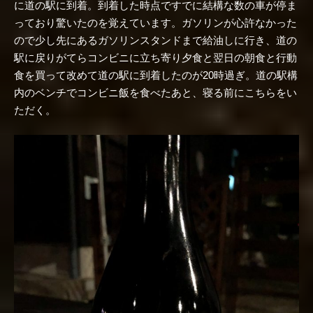
に道の駅に到着。到着した時点ですでに結構な数の車が停ま
っており驚いたのを覚えています。ガソリンが心許なかった
ので少し先にあるガソリンスタンドまで給油しに行き、道の
駅に戻りがてらコンビニに立ち寄り夕食と翌日の朝食と行動
食を買って改めて道の駅に到着したのが20時過ぎ。道の駅構
内のベンチでコンビニ飯を食べたあと、寝る前にこちらをい
ただく。