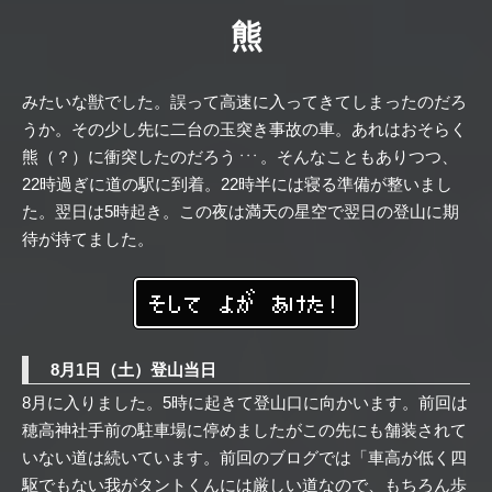
熊
みたいな獣でした。誤って高速に入ってきてしまったのだろ
うか。その少し先に二台の玉突き事故の車。あれはおそらく
熊（？）に衝突したのだろう
。そんなこともありつつ、
・・・
22時過ぎに道の駅に到着。22時半には寝る準備が整いまし
た。翌日は5時起き。この夜は満天の星空で翌日の登山に期
待が持てました。
そして よが あけた！
8月1日（土）登山当日
8月に入りました。5時に起きて登山口に向かいます。前回は
穂高神社手前の駐車場に停めましたがこの先にも舗装されて
いない道は続いています。前回のブログでは「車高が低く四
駆でもない我がタントくんには厳しい道なので、もちろん歩