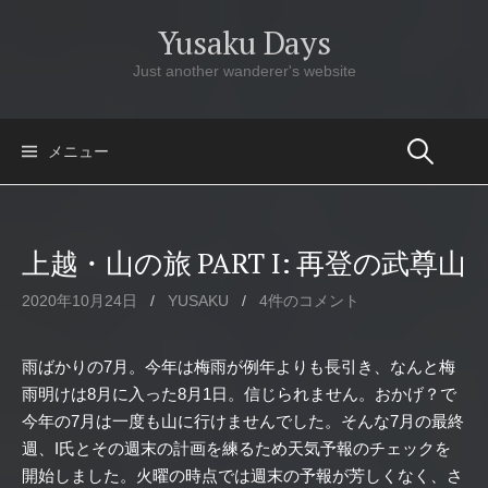
コ
Yusaku Days
ン
テ
Just another wanderer's website
ン
ツ
へ
メニュー
ス
キ
ッ
上越・山の旅 PART I: 再登の武尊山
プ
2020年10月24日
/
YUSAKU
/
4件のコメント
雨ばかりの7月。今年は梅雨が例年よりも長引き、なんと梅
雨明けは8月に入った8月1日。信じられません。おかげ？で
今年の7月は一度も山に行けませんでした。そんな7月の最終
週、I氏とその週末の計画を練るため天気予報のチェックを
開始しました。火曜の時点では週末の予報が芳しくなく、さ