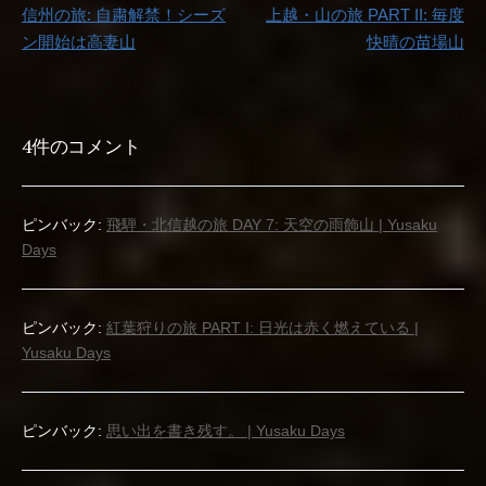
信州の旅: 自粛解禁！シーズ
上越・山の旅 PART II: 毎度
稿
ン開始は高妻山
快晴の苗場山
ナ
ビ
4件のコメント
ゲ
ー
ピンバック:
飛騨・北信越の旅 DAY 7: 天空の雨飾山 | Yusaku
Days
シ
ョ
ピンバック:
紅葉狩りの旅 PART I: 日光は赤く燃えている |
ン
Yusaku Days
ピンバック:
思い出を書き残す。 | Yusaku Days