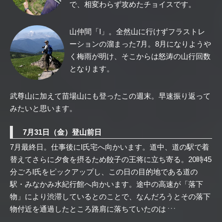
で、相変わらず攻めたチョイスです。
山仲間「I」。全然山に行けずフラストレ
ーションの溜まった7月。8月になりようや
く梅雨が明け、そこからは怒涛の山行回数
となります。
武尊山に加えて苗場山にも登ったこの週末。早速振り返って
みたいと思います。
7月31日（金）登山前日
7月最終日。仕事後にI氏宅へ向かいます。道中、道の駅で着
替えてさらに夕食を摂るため餃子の王将に立ち寄る。20時45
分ごろI氏をピックアップし、この日の目的地である道の
駅・みなかみ水紀行館へ向かいます。途中の高速が「落下
物」により渋滞しているとのことで、なんだろうとその落下
物付近を通過したところ路肩に落ちていたのは
・・・