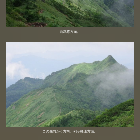
前武尊方面。
この先向かう方向、剣ヶ峰山方面。