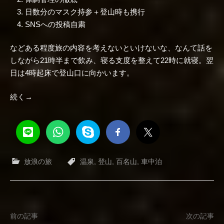
日数分のマスク持参＋登山時も携行
SNSへの投稿自粛
などある程度旅の内容を考えないといけないな、なんて話を
しながら21時半まで飲み、寝る支度を整えて22時に就寝。翌
日は4時起床で登山口に向かいます。
続く→
放浪の旅
温泉
,
登山
,
百名山
,
車中泊
投
前の記事
次の記事