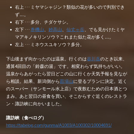
右上
ミヤマシャジン？類似の花が多いので判別でき
・・・
ず…。
右下
多分、チダケサシ。
・・・
左下
巻機山
、
妙高山
、
仙丈ヶ岳
、でも見かけたミヤ
・・・
マアキノキリンソウ？これまた似た花が多く…。
左上
ミネウスユキソウ？多分。
・・・
下山後まず向かったのは温泉。行くのは
谷川岳
のとき以来、
通算4回目の「鈴森の湯」です。相変わらず気持ちがいい。
温泉からあがったら翌日どこの山に行くか天気予報を見なが
ら相談。結果、新潟側から
苗場山
に登るプランに決定。近く
のスーパー（サンモール水上店）で夜飲むための日本酒とつ
まみ、あと翌日の昼食を買い、そこからすぐ近くのレストラ
ン・諏訪峡に向かいました。
諏訪峡（食べログ）
https://tabelog.com/gunma/A1003/A100302/10004691/