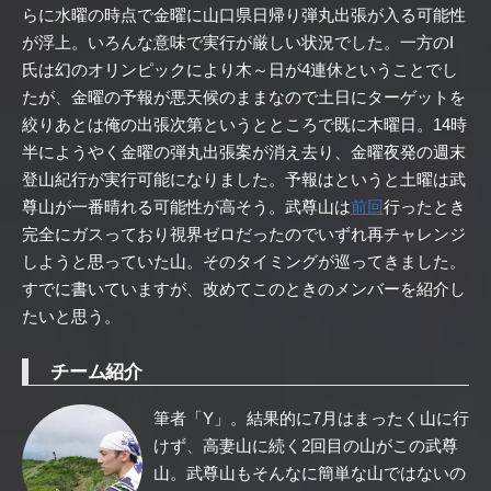
らに水曜の時点で金曜に山口県日帰り弾丸出張が入る可能性
が浮上。いろんな意味で実行が厳しい状況でした。一方のI
氏は幻のオリンピックにより木～日が4連休ということでし
たが、金曜の予報が悪天候のままなので土日にターゲットを
絞りあとは俺の出張次第というとところで既に木曜日。14時
半にようやく金曜の弾丸出張案が消え去り、金曜夜発の週末
登山紀行が実行可能になりました。予報はというと土曜は武
尊山が一番晴れる可能性が高そう。武尊山は
前回
行ったとき
完全にガスっており視界ゼロだったのでいずれ再チャレンジ
しようと思っていた山。そのタイミングが巡ってきました。
すでに書いていますが、改めてこのときのメンバーを紹介し
たいと思う。
チーム紹介
筆者「Y」。結果的に7月はまったく山に行
けず、高妻山に続く2回目の山がこの武尊
山。武尊山もそんなに簡単な山ではないの