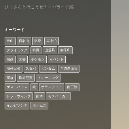
ひまさんと行こうぜ！イバライド編
キーワード
登山
百名山
温泉
車中泊
クライミング
特撮
山道具
御朱印
映画
読書
ポケモン
イベント
海外出張
スタバ
ガンダム
予備自衛官
家族
松尾芭蕉
トレーニング
ゲストハウス
絵
ボランティア
南三陸
レッドウィング
熊本
モスバーガー
イルビゾンテ
ホームズ