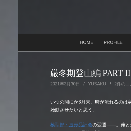
コ
ン
テ
ン
ツ
HOME
PROFILE
へ
ス
キ
ッ
厳冬期登山編 PART II
プ
2021年3月30日
/
YUSAKU
/
2件のコ
いつの間にか3月末。時が流れるのは
始動させたいと思う。
模型部・造形品評会
の翌週
───
。俺と