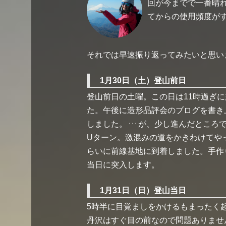
回が今までで一番晴
てからの使用頻度が
それでは早速振り返ってみたいと思い
1月30日（土）登山前日
登山前日の土曜。この日は11時過ぎ
た。午後に造形品評会のブログを書き上
しました。
が、少し進んだところで
・・・
Uターン。激混みの道をかきわけてや
らいに前線基地に到着しました。手作
当日に突入します。
1月31日（日）登山当日
5時半に目覚ましをかけるもまったく起
丹沢はすぐ目の前なので問題ありませ