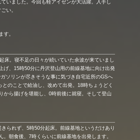
れていました。今回も軽アイゼンが大活躍。入手し
すごい。
ます。
に起床。寝不足の日々が続いていた余波が来ていまし
げ、15時50分に丹沢登山用の前線基地に向け出発
ガソリンが尽きそうな事に気づき自宅近所のGSへ
っとのことで給油し、改めて出発。18時ちょうどく
りから揚げを堪能し、0時前後に就寝。そして登山
きられず、5時50分起床。前線基地というだけあり
ん。朝食後、7時くらいに前線基地を出発します。