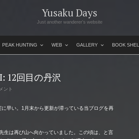
Yusaku Days
Just another wanderer's website
PEAK HUNTING
WEB
GALLERY
BOOK SHEL
I: 12回目の丹沢
メント
実に早い。1月末から更新が滞っている当ブログを再
先生は再び山へ向かっていました。この頃は、と言