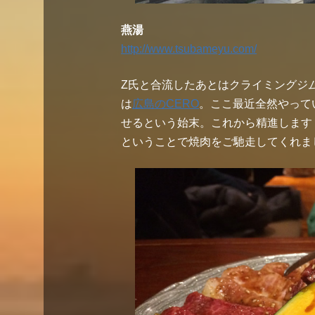
燕湯
http://www.tsubameyu.com/
Z氏と合流したあとはクライミングジ
は
広島のCERO
。ここ最近全然やって
せるという始末。これから精進します
ということで焼肉をご馳走してくれま