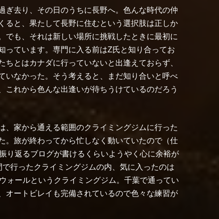
過ぎ去り、その日のうちに長野へ。色んな時代の仲
くると、果たして長野に住むという選択肢は正しか
。でも、それは新しい場所に挑戦したときに最初に
知っています。専門に入る前はZ氏と知り合ってお
たちとはカナダに行っていないと出逢えておらず、
ていなかった。そう考えると、まだ知り合いと呼べ
、これから色んな出逢いが待ちうけているのだろう
は、家から通える範囲のクライミングジムに行った
た。旅が終わってから忙しなく動いていたので（仕
を振り返るブログが書けるくらいようやく心に余裕が
間で行ったクライミングジムの内、気に入ったのは
トウォールというクライミングジム。千葉で通ってい
、オートビレイも完備されているので色々な練習が