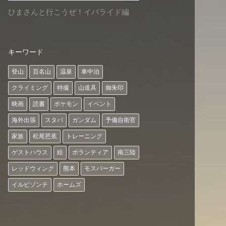
ひまさんと行こうぜ！イバライド編
キーワード
登山
百名山
温泉
車中泊
クライミング
特撮
山道具
御朱印
映画
読書
ポケモン
イベント
海外出張
スタバ
ガンダム
予備自衛官
家族
松尾芭蕉
トレーニング
ゲストハウス
絵
ボランティア
南三陸
レッドウィング
熊本
モスバーガー
イルビゾンテ
ホームズ