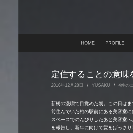
コ
ン
テ
ン
ツ
HOME
PROFILE
へ
ス
キ
ッ
定住することの意味
プ
2016年12月28日
/
YUSAKU
/
4件の
新橋の漫喫で目覚めた朝。この日はま
前住んでいた柏の駅前にある美容室に
スペースでのんびりしたあと美容室へ
を報告し、新年に向けて髪をばっさり