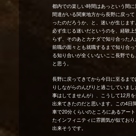
都内での楽しい時間はあっという間に
間達がいる関東地方から長野に戻って
ったのだろうか、と、迷いが生じます
必ず生じる迷いだというのを、経験上
らず、そのあとカナダで知り合った人
前職の面々とも就職するまで知り合っ
る知り合いが全くいないここ長野でも
と思う。
長野に戻ってきてから今日に至るまで
りしながらのんびりと過ごしていまし
事はしてませんが）、こうして12月
出来てきたのだと思います。この4日
車で20分くらいのところにあるアー
たインフィニティに雰囲気が似ており
出来そうです。