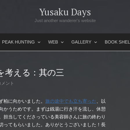
Yusaku Days
Just another wanderer's website
PEAK HUNTING
WEB
GALLERY
BOOK SHEL
を考える：其の三
コメント
ず柏に向かいました。
旅の途中でも立ち寄った
、以
向かうためです。まずは銭湯に行き汗を流し、休憩
。担当してくださっている美容師さんに旅の終わり
切ってもらいました。ありがとうございました！長