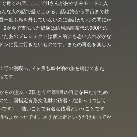
すぐ近くの店。ここでHさんがおやすみモードに入
色んな人の話で盛り上がる。話は海から宇宙まで壮
員一度も席を外していないのに会計がいつの間にか
2次会で支払った総額は結局烏龍茶代の900円の
いたあのプロジェクトは個人的にも思い入れがかな
ドンに見に行きたいものです。またの再会を楽しみ
上野の漫喫へ。4ヶ月も車中泊の旅を続けてきた
らです。
代からの盟友・Z氏と今年2回目の再会を果たすため
ので、国指定有形文化財の銭湯・燕湯へ（つばく
しいです）。熱いことで有名な銭湯ということです
持ちよかったです。さすが上野というだけあってか