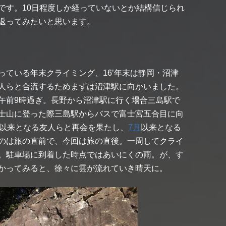
です。10日程度しか経っていないとか結構信じられ
返ってみたいと思います。
となっている年末クライミング、16’年末は静岡・沼津
人らと合流するためまずは沼津駅に向かいました。
午前9時過ぎ。長野から沼津駅に行く場合三島駅で
士山に登った際三島駅からバスで富士宮五合目に向
以来となる友人らと再会を果たし、
7月
以来となる
のは旅の直前で、今回は旅の直後。一周してクライ
。駐車場に到着した時点ではあいにくの雨。が、す
かってみると、徐々に雲が流れていき晴天に。