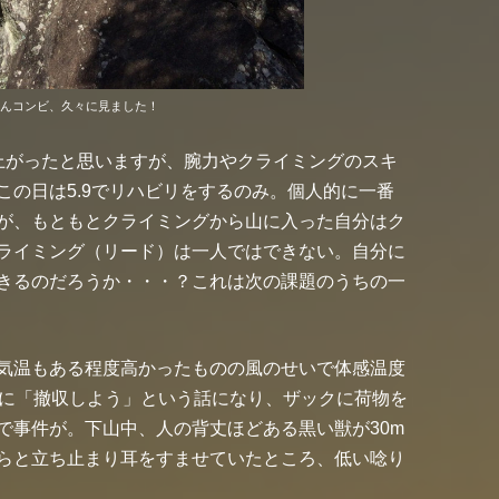
さんコンビ、久々に見ました！
上がったと思いますが、腕力やクライミングのスキ
この日は5.9でリハビリをするのみ。個人的に一番
が、もともとクライミングから山に入った自分はク
ライミング（リード）は一人ではできない。自分に
きるのだろうか・・・？これは次の課題のうちの一
気温もある程度高かったものの風のせいで体感温度
いに「撤収しよう」という話になり、ザックに荷物を
で事件が。下山中、
人の背丈ほどある黒い獣が30m
らと立ち止まり耳をすませていたところ、低い唸り