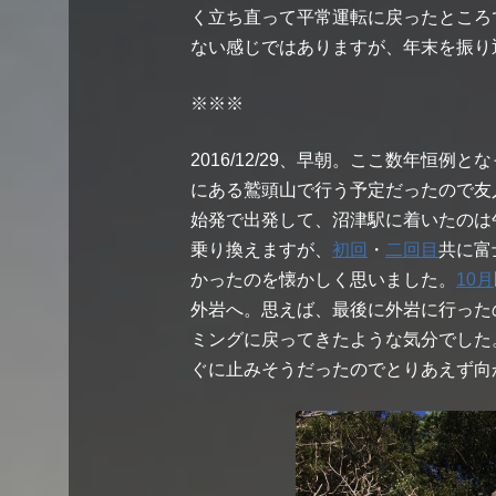
く立ち直って平常運転に戻ったところ
ない感じではありますが、年末を振り
※※※
2016/12/29、早朝。ここ数年恒例
にある鷲頭山で行う予定だったので友
始発で出発して、沼津駅に着いたのは
乗り換えますが、
初回
・
二回目
共に富
かったのを懐かしく思いました。
10月
外岩へ。思えば、最後に外岩に行った
ミングに戻ってきたような気分でした
ぐに止みそうだったのでとりあえず向