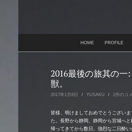
コ
ン
テ
ン
ツ
HOME
PROFILE
へ
ス
キ
ッ
2016最後の旅其の一
プ
獣。
2017年1月8日
/
YUSAKU
/
1件のコ
皆様、明けましておめでとうございま
た。長野から静岡、静岡から宮城へと
帰ってきてから数日。強烈な二日酔い