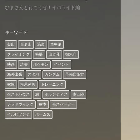
ひまさんと行こうぜ！イバライド編
キーワード
登山
百名山
温泉
車中泊
クライミング
特撮
山道具
御朱印
映画
読書
ポケモン
イベント
海外出張
スタバ
ガンダム
予備自衛官
家族
松尾芭蕉
トレーニング
ゲストハウス
絵
ボランティア
南三陸
レッドウィング
熊本
モスバーガー
イルビゾンテ
ホームズ