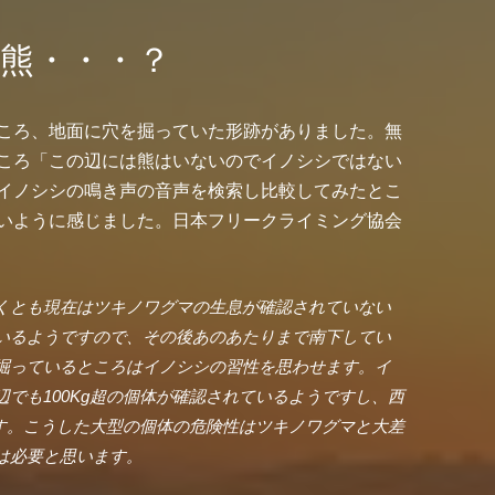
熊・・・？
ころ、地面に穴を掘っていた形跡がありました。無
ころ「この辺には熊はいないのでイノシシではない
イノシシの鳴き声の音声を検索し比較してみたとこ
いように感じました。日本フリークライミング協会
くとも現在はツキノワグマの生息が確認されていない
いるようですので、その後あのあたりまで南下してい
掘っているところはイノシシの習性を思わせます。イ
でも100Kg超の個体が確認されているようですし、西
です。こうした大型の個体の危険性はツキノワグマと大差
は必要と思います。