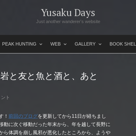
Yusaku Days
Just another wanderer's website
PEAK HUNTING
WEB
GALLERY
BOOK SHEL
: 岩と友と魚と酒と、あと
メント
す！
前回のブログ
を更新してから11日が経ちまし
移動に次ぐ移動だった年末から、年を越して長野に
から体調を崩し風邪が悪化したところから、ようや