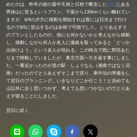
めたのは、昨年の旅の最中天候と日程で断念した
日光
にある
男体山に登るというプラン。千葉から130kmくらい離れてい
ますが、6/4の夕方に移動を開始すれば夜には日光まで行け
るので6/5に登山するのは余裕で可能でした。とりあえずそ
のプランとしたものの、他にも何かないかと考えながら移動
し、移動しながら何人か友人に連絡を取ってみると「どっか
出掛けよう」という友人が現れる。この時点で既に野田あた
りまで移動していましたが、東京方面へ引き返す事にしまし
た。一番近かったのが道の駅・しょうなん（湘南ではなく沼
南）だったのでとりあえずそこまで戻り、車中泊の準備をし
て翌日のプランニング。いきなりどこか行こう！と決めても
山以外に全く思いつかず、考えても思いつかないのでとりあ
えず寝ることにしました。
翌日に続く