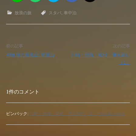
放浪の旅
スタバ
,
車中泊
投
前の記事
次の記事
48座目の百名山: 筑波山
川崎・熱海・箱根 弾丸旅行
稿
（1）
ナ
ビ
1件のコメント
ゲ
ー
ピンバック:
川崎・熱海・箱根 弾丸旅行（1） | Yusaku Days
シ