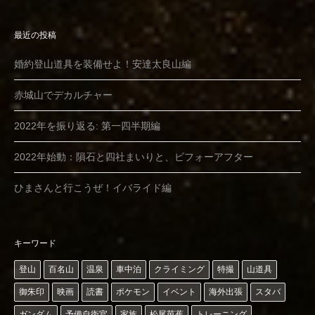
最近の投稿
婚約登山道具を装備せよ！安達太良山編
赤城山でデカルチャー
2022年を振り返る: 第一四半期編
2022年始動：隕石と四社まいりと、ビフォーアフター
ひまさんと行こうぜ！イバライド編
キーワード
登山
百名山
温泉
車中泊
クライミング
特撮
山道具
御朱印
映画
読書
ポケモン
イベント
海外出張
スタバ
ガンダム
予備自衛官
家族
松尾芭蕉
トレーニング