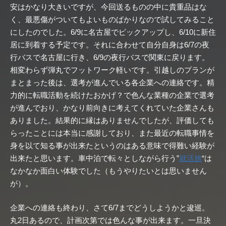
安はかなり大きいですが、今回送るものの中に貴重品はな
く、最悪傷がついてもよいものばかりなので試してみること
にしたのでした。6/9に名古屋でピックアップし、6/10に新住
居に到着する予定です。それに合わせて自分自身は6/7の夜
行バスで名古屋に行き、6/9の夜行バスで関東に戻ります。
相変わらず弾丸でフットワーク軽いです。引越しのプランが
まとまった後は、選考が進んでいる各企業への連絡です。精
力的に転職活動を続けたおかげ？で色んな業種の企業で選考
が進んでおり、かなり前向きに考えてくれていた企業さんも
ありました。結果的に縁はありませんでしたが、評価しても
らったことには本当に感謝しており、また最近の転職事情を
身を以て知る事が出来たというのはある意味で得難い経験が
出来たと思います。車中泊で転々としながら行う”
就活旅
“は
なかなか面白い体験でした（もうやりたいとは思いません
が）。
企業への連絡も終わり、さて6/7までどうしようかと逡巡。
丸2日あるので、計画次第では色んな事が出来ます。一旦決