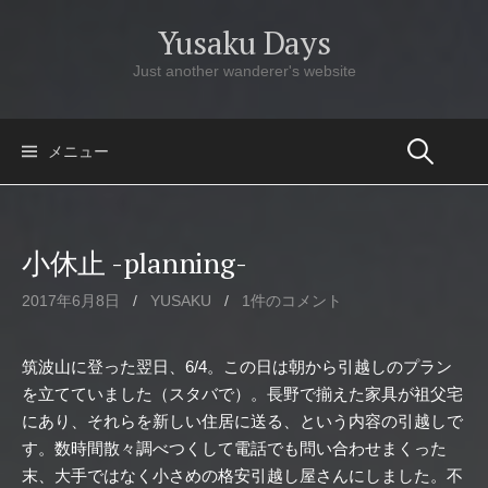
コ
Yusaku Days
ン
テ
Just another wanderer's website
ン
ツ
へ
メニュー
ス
キ
ッ
小休止 -planning-
プ
2017年6月8日
/
YUSAKU
/
1件のコメント
筑波山に登った翌日、6/4。この日は朝から引越しのプラン
を立てていました（スタバで）。長野で揃えた家具が祖父宅
にあり、それらを新しい住居に送る、という内容の引越しで
す。数時間散々調べつくして電話でも問い合わせまくった
末、大手ではなく小さめの格安引越し屋さんにしました。不